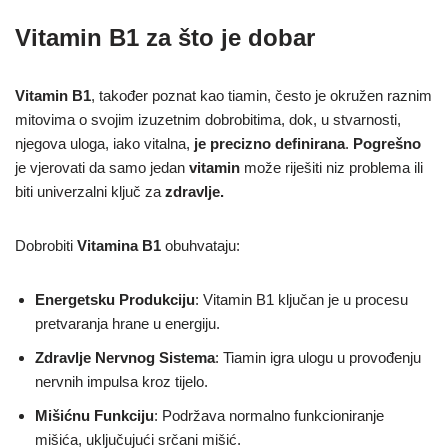
Vitamin B1 za što je dobar
Vitamin B1
, također poznat kao tiamin, često je okružen raznim
mitovima o svojim izuzetnim dobrobitima, dok, u stvarnosti,
njegova uloga, iako vitalna,
je precizno definirana
.
Pogrešno
je vjerovati da samo jedan
vitamin
može riješiti niz problema ili
biti univerzalni ključ za
zdravlje.
Dobrobiti
Vitamina B1
obuhvataju:
Energetsku Produkciju
: Vitamin B1 ključan je u procesu
pretvaranja hrane u energiju.
Zdravlje Nervnog Sistema
: Tiamin igra ulogu u provođenju
nervnih impulsa kroz tijelo.
Mišićnu Funkciju
: Podržava normalno funkcioniranje
mišića, uključujući srčani mišić.