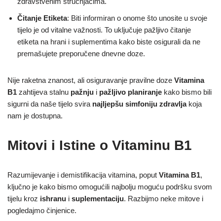
zdravstvenim stručnjacima.
Čitanje Etiketa
: Biti informiran o onome što unosite u svoje
tijelo je od vitalne važnosti. To uključuje pažljivo čitanje
etiketa na hrani i suplementima kako biste osigurali da ne
premašujete preporučene dnevne doze.
Nije raketna znanost, ali osiguravanje pravilne doze
Vitamina
B1
zahtijeva stalnu
pažnju
i
pažljivo planiranje
kako bismo bili
sigurni da naše tijelo svira
najljepšu simfoniju zdravlja
koja
nam je dostupna.
Mitovi i Istine o Vitaminu B1
Razumijevanje i demistifikacija vitamina, poput
Vitamina B1
,
ključno je kako bismo omogućili najbolju moguću podršku svom
tijelu kroz
ishranu
i
suplementaciju
. Razbijmo neke mitove i
pogledajmo činjenice.