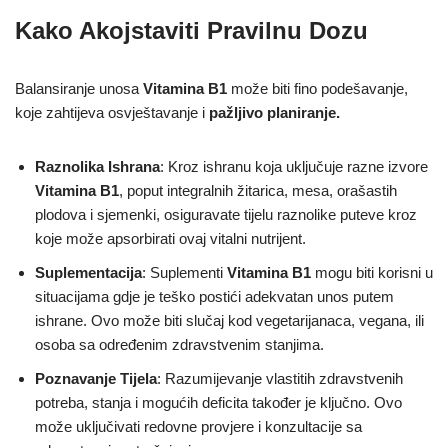
Kako Akojstaviti Pravilnu Dozu
Balansiranje unosa
Vitamina B1
može biti fino podešavanje,
koje zahtijeva osvještavanje i
pažljivo planiranje.
Raznolika Ishrana
: Kroz ishranu koja uključuje razne izvore
Vitamina B1
, poput integralnih žitarica, mesa, orašastih
plodova i sjemenki, osiguravate tijelu raznolike puteve kroz
koje može apsorbirati ovaj vitalni nutrijent.
Suplementacija
: Suplementi
Vitamina B1
mogu biti korisni u
situacijama gdje je teško postići adekvatan unos putem
ishrane. Ovo može biti slučaj kod vegetarijanaca, vegana, ili
osoba sa određenim zdravstvenim stanjima.
Poznavanje Tijela
: Razumijevanje vlastitih zdravstvenih
potreba, stanja i mogućih deficita također je ključno. Ovo
može uključivati redovne provjere i konzultacije sa