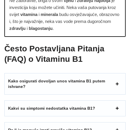
Ne zaboravite, briga o svom
tijelu
i
zdravlju najbolja
je
investicija koju možete učiniti. Neka vaša putovanja kroz
svijet
vitamina
i
minerala
budu osvježavajuće, obrazovno
i, što je najvažnije, neka vas vode prema dugoročnom
zdravlju
i
blagostanju
.
Često Postavljana Pitanja
(FAQ) o Vitaminu B1
Kako osigurati dovoljan unos vitamina B1 putem
ishrane?
Kakvi su simptomi nedostatka vitamina B1?
Da li je moguće imati previše vitamina B1?