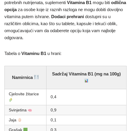
potrebnih nutrijenata, suplementi
Vitamina B1
mogu biti
odlična
opcija
za osobe koje iz raznih razloga ne mogu dobiti dovoljno
vitamina putem ishrane.
Dodaci prehrani
dostupni su u
različitim oblicima, kao što su tablete, kapsule i tekući oblik,
omogućavajući vam da odaberete opciju koja vam najbolje
odgovara.
Tabela o
Vitaminu B1
u hrani:
Sadržaj Vitamina B1 (mg na 100g)
Namirnica
Cjelovite žitarice
0,4
Svinjetina
0,9
Jaja
0,1
Grašak
0,3