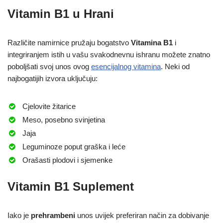
Vitamin B1 u Hrani
Različite namirnice pružaju bogatstvo
Vitamina B1
i
integriranjem istih u vašu svakodnevnu ishranu možete znatno
poboljšati svoj unos ovog
esencijalnog vitamina
. Neki od
najbogatijih izvora uključuju:
Cjelovite žitarice
Meso, posebno svinjetina
Jaja
Leguminoze poput graška i leće
Orašasti plodovi i sjemenke
Vitamin B1 Suplement
Iako je
prehrambeni
unos uvijek preferiran način za dobivanje