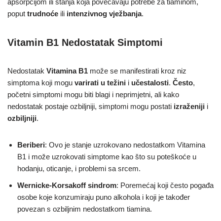
apsorpcijom ili stanja koja povećavaju potrebe za tiaminom,
poput
trudnoće
ili
intenzivnog vježbanja
.
Vitamin B1 Nedostatak Simptomi
Nedostatak
Vitamina B1
može se manifestirati kroz niz
simptoma koji mogu
varirati u težini
i
učestalosti
.
Često
,
početni simptomi mogu biti blagi i neprimjetni, ali kako
nedostatak postaje ozbiljniji, simptomi mogu postati
izraženiji
i
ozbiljniji
.
Beriberi
: Ovo je stanje uzrokovano nedostatkom Vitamina
B1 i može uzrokovati simptome kao što su poteškoće u
hodanju, oticanje, i problemi sa srcem.
Wernicke-Korsakoff sindrom
: Poremećaj koji često pogađa
osobe koje konzumiraju puno alkohola i koji je također
povezan s ozbiljnim nedostatkom tiamina.