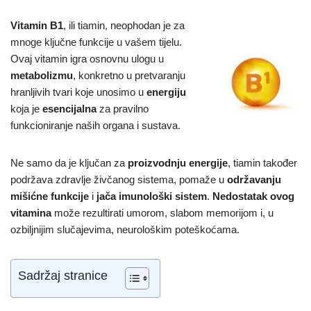
Vitamin B1
, ili tiamin, neophodan je za
mnoge ključne funkcije u vašem tijelu.
Ovaj vitamin igra osnovnu ulogu u
metabolizmu
, konkretno u pretvaranju
hranljivih tvari koje unosimo u
energiju
koja je
esencijalna
za pravilno
funkcioniranje naših organa i sustava.
Ne samo da je ključan za
proizvodnju energije
, tiamin također
podržava zdravlje živčanog sistema, pomaže u
održavanju
mišićne funkcije
i
jača imunološki sistem
.
Nedostatak ovog
vitamina
može rezultirati umorom, slabom memorijom i, u
ozbiljnijim slučajevima, neurološkim poteškoćama.
Sadržaj stranice