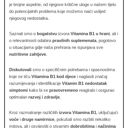
je brojne aspekte, od njegove kritične uloge u našem tijelu
do potencijalnih problema koje možemo naići uslijed
njegovog nedostatka.
Saznali smo o
bogatstvu
izvora
Vitamina B1 u hrani
, ali i
o relevantnosti odabira
pravilnih suplemenata
, pogotovo
u situacijama gdje naša prehrana ne ispunjava sve
nutritivne zahtjeve
.
Diskutovali
smo o specifičnim potrebama i opasnostima
koje se tiču
Vitamina B1 kod djece
i naglasili značaj
razumijevanja i identifikacije
Vitamin B1 nedostatak
simptomi
kako bi se
pravovremeno
reagiralo i osigurao
optimalan
razvoj i zdravlje
.
Kroz razmatranje različitih
izvora Vitamina B1
, uključujući
voće
i
druge namirnice
, pokušali smo razbiti nekoliko
mitova, ali i osvijestiti o stvarnim
dobrobitima
i
načinima