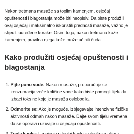
Nakon tretmana masaže sa toplim kamenjem, osjećaj
opuštenosti i blagostanja može biti neopisiv. Da biste produžili
ovaj osjećaj i maksimalno iskoristili prednosti masaže, važno je
slijediti određene korake. Osim toga, nakon tretmana kože
kamenjem, pravilna njega kože može učiniti čuda.
Kako produžiti osjećaj opuštenosti i
blagostanja
Pijte puno vode:
Nakon masaže, preporučuje se
konzumacija veće količine vode kako biste pomogli tijelu da
izbaci toksine koje je masaža oslobodila.
Odmorite se:
Ako je moguće, izbjegavajte intenzivne fizičke
aktivnosti odmah nakon masaže. Dajte svom tijelu vremena
da se oporavi i uživajte u osjećaju opuštenosti.
Topla kupka:
Uronjenje u toploj kupki s eteričnim uljima