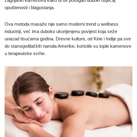
zagrijanih kamenova kako bi se postigao duboki osjećaj
opuštenosti i blagostanja.
Ova metoda masaže nije samo moderni trend u wellness
industriji, već ima duboko ukorijenjenu povijest koja seže
unazad tisućama godina. Drevne kulture, od Kine i Indije pa sve
do starosjedilačkih naroda Amerike, koristile su tople kamenove
u terapeutske svrhe.