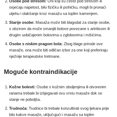
Osobe pod stresom:
Oni koji su često pod stresom ili
osjećaju napetost, bilo fizičku ili psihičku, mogli bi pronaći
utjehu i olakšanje kroz masažu sa toplim kamenjem.
Starije osobe:
Masaža može biti blagodat za starije osobe,
s obzirom da može smanjiti bolove povezane s artritisom ili
drugim uobičajenim bolovima u zglobovima i mišićima.
Osobe s niskim pragom bola:
Zbog blage prirode ove
masaže, ona može biti odličan izbor za one koji preferiraju
nježnije terapeutske tretmane.
Moguće kontraindikacije
Kožne bolesti:
Osobe s kožnim oboljenjima ili otvorenim
ranama trebale bi izbjegavati ovu vrstu masaže dok se
stanje ne poboljša.
Trudnoća:
Trudnice bi trebale konzultirati svog ljekara prije
bilo kakve masaže, uključujući i masažu sa toplim