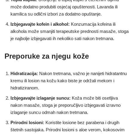
može dodatno produbiti osjećaj opuštenosti. Lavanda ili
kamilica su odlični izbori za dodatno opuštanje.
Izbjegavajte kofein i alkohol:
Konzumacija kofeina ili
alkohola može smanjiti terapeutske prednosti masaže, stoga
je najbolje izbjegavati ih nekoliko sati nakon tretmana.
Preporuke za njegu kože
Hidratizacija:
Nakon tretmana, važno je nanijeti hidratantnu
kremu ili losion na kožu kako biste je održali mekom i
hidratiziranom.
Izbjegavajte izlaganje suncu:
Koža može biti osetljiva
nakon masaže, stoga je preporučljivo izbjegavati izravno
izlaganje suncu odmah nakon tretmana.
Prirodni losioni:
Koristite losione bez parabena i drugih
štetnih sastojaka. Prirodni losioni s aloe verom, kokosovim