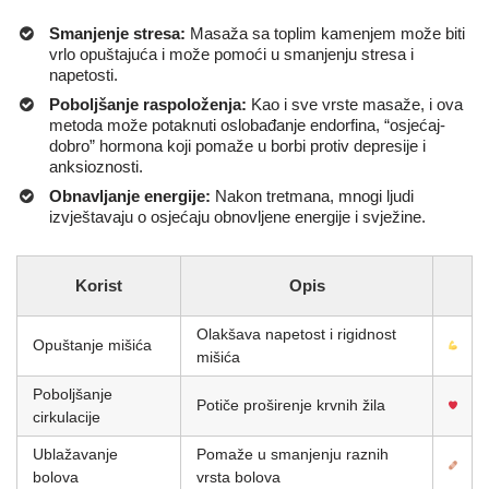
Smanjenje stresa:
Masaža sa toplim kamenjem može biti
vrlo opuštajuća i može pomoći u smanjenju stresa i
napetosti.
Poboljšanje raspoloženja:
Kao i sve vrste masaže, i ova
metoda može potaknuti oslobađanje endorfina, “osjećaj-
dobro” hormona koji pomaže u borbi protiv depresije i
anksioznosti.
Obnavljanje energije:
Nakon tretmana, mnogi ljudi
izvještavaju o osjećaju obnovljene energije i svježine.
Korist
Opis
Olakšava napetost i rigidnost
Opuštanje mišića
mišića
Poboljšanje
Potiče proširenje krvnih žila
cirkulacije
Ublažavanje
Pomaže u smanjenju raznih
bolova
vrsta bolova