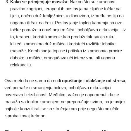
Kako se primjenjuje masaža:
Nakon što su kamenovi
pravilno zagrijani, terapeut ih postavlja na ključne točke na
tijelu, obično duž kralježnice, u dlanovima, između prstiju na
nogama ili čak na čelu. Postavljanje toplog kamenja na ove
točke pomaže u opuštanju mišića i poboljšava cirkulaciju. Uz
to, terapeut koristi kamenje kao produžetak svojih ruku,
klizeći kamenima duž mišića i koristeći različite tehnike
masaže. Kombinacija topline i pritiska iz kamenova prodire
duboko u mišiće, omogućavajući intenzivnu, ali ugodnu
relaksaciju.
Ova metoda ne samo da nudi
opuštanje i olakšanje od stresa
,
već pomaže u smanjenju bolova, poboljšava cirkulaciju i
povećava fleksibilnost. Međutim, važno je napomenuti da se
masaža sa toplim kamenjem ne preporučuje svima, pa je uvijek
najbolje konzultirati se sa stručnjakom prije nego što odlučite
isprobati ovaj tretman.