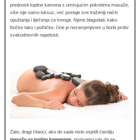
prednosti topline kamena s umirujućim pokretima masaže,
više nije samo luksuz, već postaje sve traženiji način
opuštanja i liječenja za mnoge. Njene blagodati, kako
fizičke tako i psihičke, čine je nezamjenjivom u borbi protiv
svakodnevnih napetosti.
Zato, dragi čitaoci, ako do sada niste osjetili čaroliju
masaže sa toplim kamenjem
, pozivamo vas da se