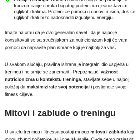
konzumiranje obroka bogatog proteinima i jednostavnim
ugljikohidratima. Proteini će pomoći u obnovi mišića, dok će
ugljikohidrati brzo nadoknaditi izgubljenu energiju.
Imajte na umu da je ovo generalan savet i da je najbolje
konsultovati se sa stručnjakom za nutricionizam koji će vam
pomoći da napravite plan ishrane koji je najbolji za vas.
U svakom slučaju, pravilna ishrana je integralni dio uspjeha u
treningu i ne smije se zanemariti. Prepoznajući
važnost
nutricionizma u kontekstu treninga
, stavljate sebe u najbolji
položaj da
maksimizirate svoj potencijal
i postignete svoje
fitness ciljeve.
Mitovi i zablude o treningu
U svijetu treninga i fitnessa postoji mnogo
mitova i zabluda
koji
mogu zbuniti početnike, ali i one iskusnije. Ovde ćemo razjasniti