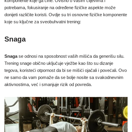
komponente koje ga čine. Ovisno o vašim ciljevima i
potrebama, fokusiranje na određene fizičke aspekte može
donijeti različite koristi. Ovdje su tri osnovne fizičke komponente
koje su ključne za sveobuhvatni trening:
Snaga
Snaga
se odnosi na sposobnost vaših mišića da generišu silu.
Trening snage obično uključuje vježbe kao što su dizanje
tegova, koristeći otpornost da bi se mišići ojačali i povećali. Ovo
ne samo da vam pomaže da se bolje nosite sa svakodnevnim
aktivnostima, već i smanjuje rizik od povreda.