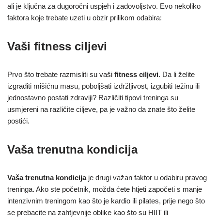
ali je ključna za dugoročni uspjeh i zadovoljstvo. Evo nekoliko
faktora koje trebate uzeti u obzir prilikom odabira:
Vaši fitness ciljevi
Prvo što trebate razmisliti su vaši
fitness ciljevi
. Da li želite
izgraditi mišićnu masu, poboljšati izdržljivost, izgubiti težinu ili
jednostavno postati zdraviji? Različiti tipovi treninga su
usmjereni na različite ciljeve, pa je važno da znate što želite
postići.
Vaša trenutna kondicija
Vaša trenutna kondicija
je drugi važan faktor u odabiru pravog
treninga. Ako ste početnik, možda ćete htjeti započeti s manje
intenzivnim treningom kao što je kardio ili pilates, prije nego što
se prebacite na zahtjevnije oblike kao što su HIIT ili