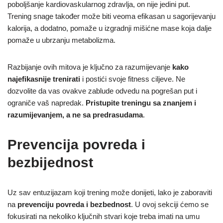
poboljšanje kardiovaskularnog zdravlja, on nije jedini put.
Trening snage također može biti veoma efikasan u sagorijevanju
kalorija, a dodatno, pomaže u izgradnji mišićne mase koja dalje
pomaže u ubrzanju metabolizma.
Razbijanje ovih mitova je ključno za razumijevanje
kako
najefikasnije trenirati
i postići svoje fitness ciljeve. Ne
dozvolite da vas ovakve zablude odvedu na pogrešan put i
ograniče vaš napredak.
Pristupite treningu sa znanjem i
razumijevanjem, a ne sa predrasudama
.
Prevencija povreda i
bezbijednost
Uz sav entuzijazam koji trening može donijeti, lako je zaboraviti
na
prevenciju povreda i bezbednost
. U ovoj sekciji ćemo se
fokusirati na nekoliko ključnih stvari koje treba imati na umu