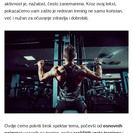
aktivnost je, nažalost, često zanemarena. Kroz ovaj tekst,
pokazaćemo vam zašto je redovan trening ne samo koristan,
već i nužan za očuvanje zdravlja i dobrobiti.
Ovdje ćemo pokriti širok spektar tema, počevši od
osnovnih
pojmova
vezanih za trening, preko
različitih vrsta treninga
i