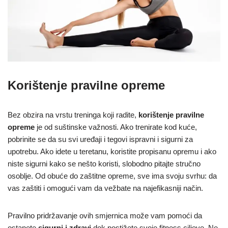
Korištenje pravilne opreme
Bez obzira na vrstu treninga koji radite,
korištenje pravilne
opreme
je od suštinske važnosti. Ako trenirate kod kuće,
pobrinite se da su svi uređaji i tegovi ispravni i sigurni za
upotrebu. Ako idete u teretanu, koristite propisanu opremu i ako
niste sigurni kako se nešto koristi, slobodno pitajte stručno
osoblje. Od obuće do zaštitne opreme, sve ima svoju svrhu: da
vas zaštiti i omogući vam da vežbate na najefikasniji način.
Pravilno pridržavanje ovih smjernica može vam pomoći da
ostanete
sigurni i zdravi
dok postižete svoje fitness ciljeve. Ne