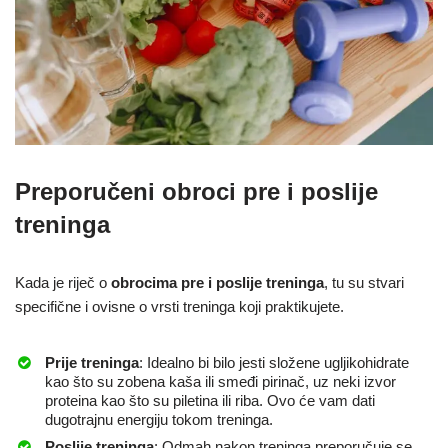
Preporučeni obroci pre i poslije
treninga
Kada je riječ o
obrocima pre i poslije treninga
, tu su stvari
specifične i ovisne o vrsti treninga koji praktikujete.
Prije treninga
: Idealno bi bilo jesti složene ugljikohidrate
kao što su zobena kaša ili smeđi pirinač, uz neki izvor
proteina kao što su piletina ili riba. Ovo će vam dati
dugotrajnu energiju tokom treninga.
Poslije treninga
: Odmah nakon treninga preporučuje se