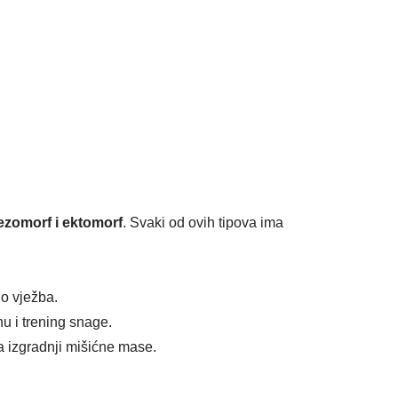
zomorf i ektomorf
. Svaki od ovih tipova ima
no vježba.
nu i trening snage.
na izgradnji mišićne mase.