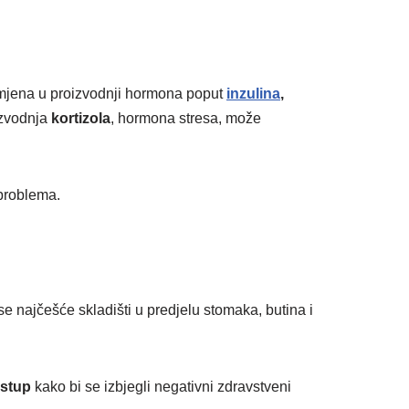
mjena u proizvodnji hormona poput
inzulina
,
oizvodnja
kortizola
, hormona stresa, može
 problema.
e najčešće skladišti u predjelu stomaka, butina i
istup
kako bi se izbjegli negativni zdravstveni