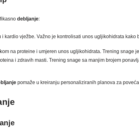
 efikasno
debljanje
:
u i kardio vježbe. Važno je kontrolisati unos ugljikohidrata kak
kom na proteine i umjeren unos ugljikohidrata. Trening snage j
roteina i zdravih masti. Trening snage sa manjim brojem ponavlj
bljanje
pomaže u kreiranju personaliziranih planova za povećan
anje
janje