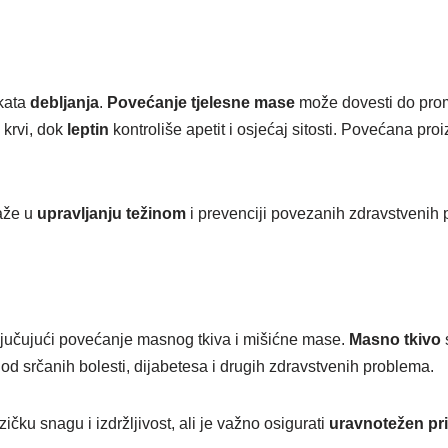
ekata
debljanja
.
Povećanje tjelesne mase
može dovesti do pro
 krvi, dok
leptin
kontroliše apetit i osjećaj sitosti. Povećana pr
aže u
upravljanju težinom
i prevenciji povezanih zdravstvenih
ključujući povećanje masnog tkiva i mišićne mase.
Masno tkivo
s
od srčanih bolesti, dijabetesa i drugih zdravstvenih problema.
zičku snagu i izdržljivost, ali je važno osigurati
uravnotežen pr