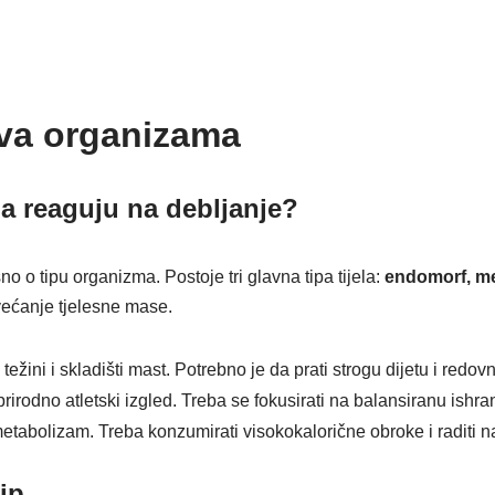
pova organizama
ma reaguju na debljanje?
sno o tipu organizma. Postoje tri glavna tipa tijela:
endomorf, me
ovećanje tjelesne mase.
težini i skladišti mast. Potrebno je da prati strogu dijetu i redov
rirodno atletski izgled. Treba se fokusirati na balansiranu ishra
 metabolizam. Treba konzumirati visokokalorične obroke i raditi 
tip