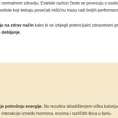
rmalnom zdravlju. Estetski razlozi često se povezuju s osobama
tiste koji trebaju povećati mišićnu masu radi boljih performansi 
nju na zdrav način
kako bi se izbjegli potencijalni zdravstveni p
 debljanje
.
e potrošnju energije
, što rezultira skladištenjem viška kalori
interakcije između hormona, enzima i različitih tkiva u tijelu.