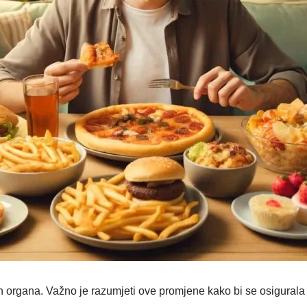
nih organa. Važno je razumjeti ove promjene kako bi se osigural