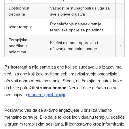
Dostupnost
Važnost pristupačnosti usluga za
tretmana
sve slojeve društva
Pronalaženje najadekvatnije
Izbor terapije
terapijske opcije za pojedinca
Terapijska
Ključni element oporavka i
podrška u
očuvanja mentalne snage
bolestima
Psihoterapija
nije samo za one koji se suočavaju s izazovima,
već i za one koji žele raditi na sebi, razvijati svoje potencijale i
očuvati dobro mentalno stanje. Stoga, ne čekajte trenutak krize
da biste potražili
stručnu pomoć
. Nerijetko se dešava da se
ovo pojavi u
modernoj psihologiji
.
Pozivamo vas da se aktivno angažujete u brizi za vlastito
mentalno zdravlje. Bilo da je to kroz individualnu terapiju, učešće
u grupnim terapijskim sesijama, ili jednostavno kroz informiranje