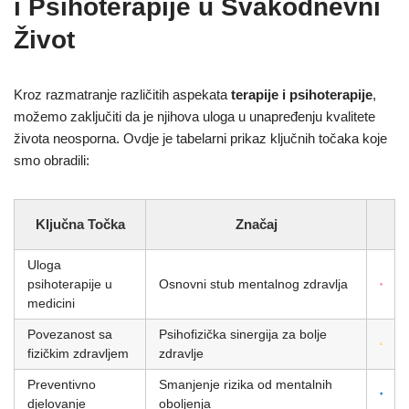
i Psihoterapije u Svakodnevni
Život
Kroz razmatranje različitih aspekata
terapije i psihoterapije
,
možemo zaključiti da je njihova uloga u unapređenju kvalitete
života neosporna. Ovdje je tabelarni prikaz ključnih točaka koje
smo obradili:
Ključna Točka
Značaj
Uloga
psihoterapije u
Osnovni stub mentalnog zdravlja
medicini
Povezanost sa
Psihofizička sinergija za bolje
fizičkim zdravljem
zdravlje
Preventivno
Smanjenje rizika od mentalnih
djelovanje
oboljenja