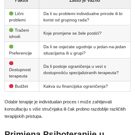
Faktor
Zašto je Važno
Lični
Da li su problemi individualne prirode ili bi
problemi
korist od grupnog rada?
Traženi
Koje promjene se žele postići?
ishodi
Da li se osjećate ugodnije u jedan-na-jedan
Preferencije
situacijama ili u grupi?
Da li postoje ograničenja u vezi s
Dostupnost
dostupnošću specijaliziranih terapeuta?
terapeuta
Budžet
Kakva su financijska ograničenja?
Odabir terapije je individualan proces i može zahtijevati
konsultaciju s više stručnjaka ili čak probno razdoblje različitih
terapijskih pristupa.
Primjena Psihoterapije u