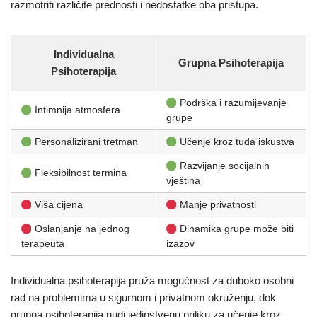
razmotriti različite prednosti i nedostatke oba pristupa.
Individualna
Grupna Psihoterapija
Psihoterapija
Podrška i razumijevanje
Intimnija atmosfera
grupe
Personalizirani tretman
Učenje kroz tuđa iskustva
Razvijanje socijalnih
Fleksibilnost termina
vještina
Viša cijena
Manje privatnosti
Oslanjanje na jednog
Dinamika grupe može biti
terapeuta
izazov
Individualna psihoterapija pruža mogućnost za duboko osobni
rad na problemima u sigurnom i privatnom okruženju, dok
grupna psihoterapija nudi jedinstvenu priliku za učenje kroz