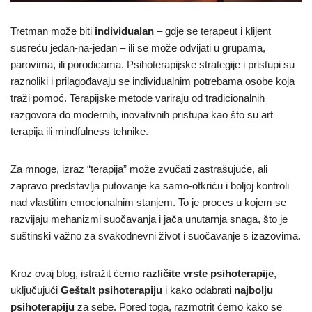
Tretman može biti
individualan
– gdje se terapeut i klijent
susreću jedan-na-jedan – ili se može odvijati u grupama,
parovima, ili porodicama. Psihoterapijske strategije i pristupi su
raznoliki i prilagođavaju se individualnim potrebama osobe koja
traži pomoć. Terapijske metode variraju od tradicionalnih
razgovora do modernih, inovativnih pristupa kao što su art
terapija ili mindfulness tehnike.
Za mnoge, izraz “terapija” može zvučati zastrašujuće, ali
zapravo predstavlja putovanje ka samo-otkriću i boljoj kontroli
nad vlastitim emocionalnim stanjem. To je proces u kojem se
razvijaju mehanizmi suočavanja i jača unutarnja snaga, što je
suštinski važno za svakodnevni život i suočavanje s izazovima.
Kroz ovaj blog, istražit ćemo
različite vrste psihoterapije
,
uključujući
Geštalt psihoterapiju
i kako odabrati
najbolju
psihoterapiju
za sebe. Pored toga, razmotrit ćemo kako se