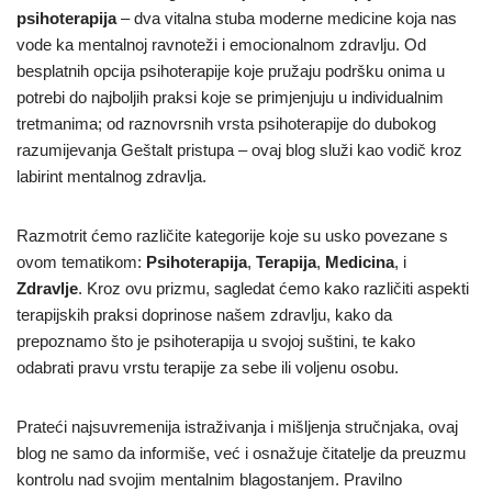
psihoterapija
– dva vitalna stuba moderne medicine koja nas
vode ka mentalnoj ravnoteži i emocionalnom zdravlju. Od
besplatnih opcija psihoterapije koje pružaju podršku onima u
potrebi do najboljih praksi koje se primjenjuju u individualnim
tretmanima; od raznovrsnih vrsta psihoterapije do dubokog
razumijevanja Geštalt pristupa – ovaj blog služi kao vodič kroz
labirint mentalnog zdravlja.
Razmotrit ćemo različite kategorije koje su usko povezane s
ovom tematikom:
Psihoterapija
,
Terapija
,
Medicina
, i
Zdravlje
. Kroz ovu prizmu, sagledat ćemo kako različiti aspekti
terapijskih praksi doprinose našem zdravlju, kako da
prepoznamo što je psihoterapija u svojoj suštini, te kako
odabrati pravu vrstu terapije za sebe ili voljenu osobu.
Prateći najsuvremenija istraživanja i mišljenja stručnjaka, ovaj
blog ne samo da informiše, već i osnažuje čitatelje da preuzmu
kontrolu nad svojim mentalnim blagostanjem. Pravilno