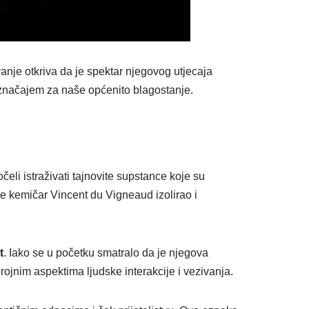
ivanje otkriva da je spektar njegovog utjecaja
 značajem za naše općenito blagostanje.
eli istraživati tajnovite supstance koje su
je kemičar Vincent du Vigneaud izolirao i
t
. Iako se u početku smatralo da je njegova
rojnim aspektima ljudske interakcije i vezivanja.