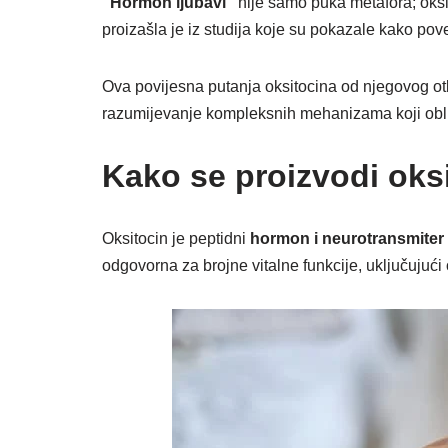
“Hormon ljubavi”
nije samo puka metafora; oksi
proizašla je iz studija koje su pokazale kako po
Ova povijesna putanja oksitocina od njegovog otk
razumijevanje kompleksnih mehanizama koji obli
Kako se proizvodi oks
Oksitocin je peptidni
hormon i neurotransmiter
odgovorna za brojne vitalne funkcije, uključujući