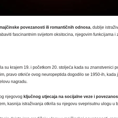
majčinske povezanosti ili romantičnih odnosa
, dublje istraž
baviti fascinantnim svijetom oksitocina, njegovim funkcijama i
a su krajem 19. i početkom 20. stoljeća kada su znanstvenici poč
tim, pravo otkriće ovog neuropeptida dogodilo se 1950-ih, kada 
obelovu nagradu.
zbog njegovog
ključnog utjecaja na socijalne veze i povezanos
, kasnija istraživanja otkrila su njegovu sveprisutnu ulogu u b