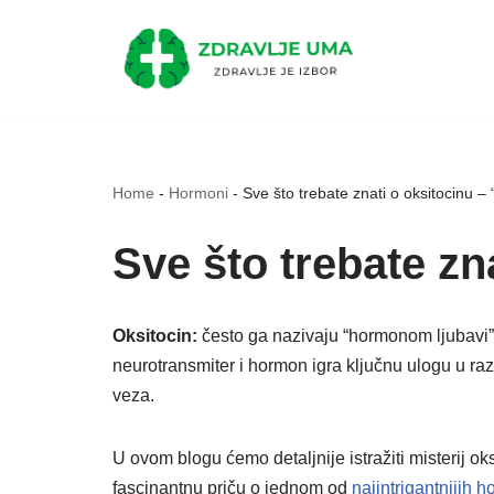
Skip
to
content
Home
-
Hormoni
-
Sve što trebate znati o oksitocinu –
Sve što trebate zn
Oksitocin:
često ga nazivaju “hormonom ljubavi”,
neurotransmiter i hormon igra ključnu ulogu u ra
veza.
U ovom blogu ćemo detaljnije istražiti misterij ok
fascinantnu priču o jednom od
najintrigantnijih 