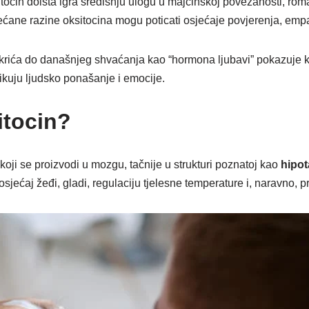
tocin doista igra središnju ulogu u majčinskoj povezanosti, rom
većane razine oksitocina mogu poticati osjećaje povjerenja, emp
rića do današnjeg shvaćanja kao “hormona ljubavi” pokazuje koli
kuju ljudsko ponašanje i emocije.
itocin?
koji se proizvodi u mozgu, tačnije u strukturi poznatoj kao
hipo
 osjećaj žeđi, gladi, regulaciju tjelesne temperature i, naravno,