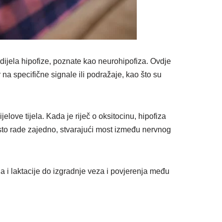
 dijela hipofize, poznate kao neurohipofiza. Ovdje
a specifične signale ili podražaje, kao što su
elove tijela. Kada je riječ o oksitocinu, hipofiza
sto rade zajedno, stvarajući most između nervnog
ja i laktacije do izgradnje veza i povjerenja među