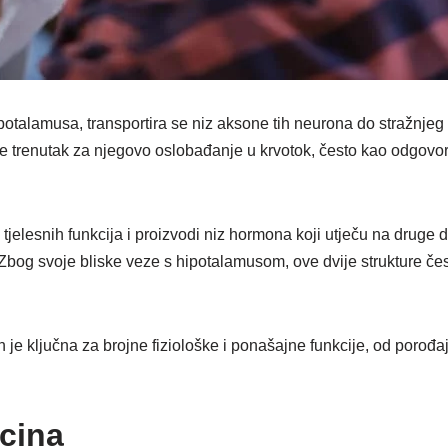
potalamusa, transportira se niz aksone tih neurona do stražnjeg
 trenutak za njegovo oslobađanje u krvotok, često kao odgovor n
jelesnih funkcija i proizvodi niz hormona koji utječu na druge dij
Zbog svoje bliske veze s hipotalamusom, ove dvije strukture če
n je ključna za brojne fiziološke i ponašajne funkcije, od porođa
ocina