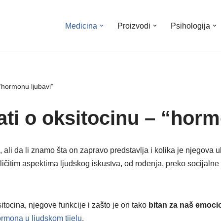
Medicina
Proizvodi
Psihologija
 “hormonu ljubavi”
ati o oksitocinu – “horm
 ali da li znamo šta on zapravo predstavlja i kolika je njegova
zličitim aspektima ljudskog iskustva, od rođenja, preko socijal
sitocina, njegove funkcije i zašto je on tako
bitan za naš emocion
hormona u ljudskom tijelu
.