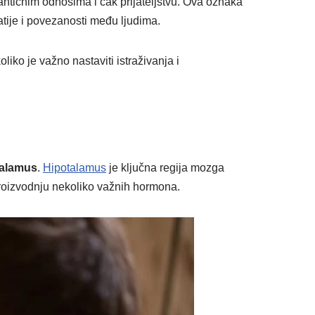
antičnim odnosima i čak prijateljstvu. Ova oznaka
atije i povezanosti među ljudima.
ko je važno nastaviti istraživanja i
talamus
.
Hipotalamus
je ključna regija mozga
 proizvodnju nekoliko važnih hormona.