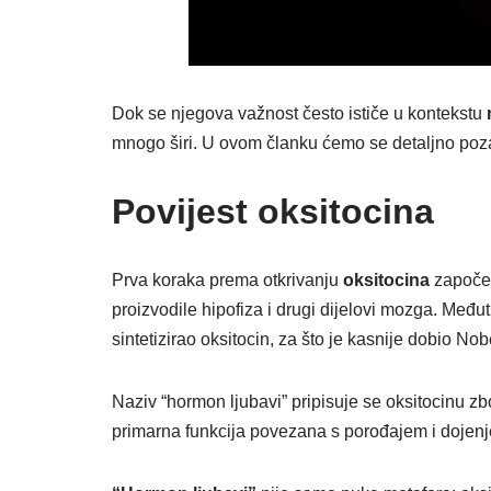
Dok se njegova važnost često ističe u kontekstu
mnogo širi. U ovom članku ćemo se detaljno poza
Povijest oksitocina
Prva koraka prema otkrivanju
oksitocina
započel
proizvodile hipofiza i drugi dijelovi mozga. Među
sintetizirao oksitocin, za što je kasnije dobio N
Naziv “hormon ljubavi” pripisuje se oksitocinu 
primarna funkcija povezana s porođajem i dojenjem