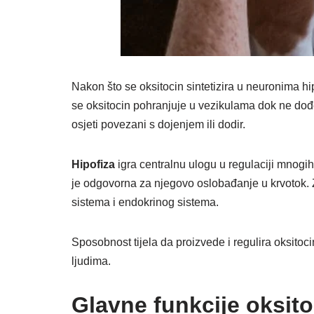
Nakon što se oksitocin sintetizira u neuronima hi
se oksitocin pohranjuje u vezikulama dok ne dođe
osjeti povezani s dojenjem ili dodir.
Hipofiza
igra centralnu ulogu u regulaciji mnogih t
je odgovorna za njegovo oslobađanje u krvotok. 
sistema i endokrinog sistema.
Sposobnost tijela da proizvede i regulira oksitoci
ljudima.
Glavne funkcije oksit