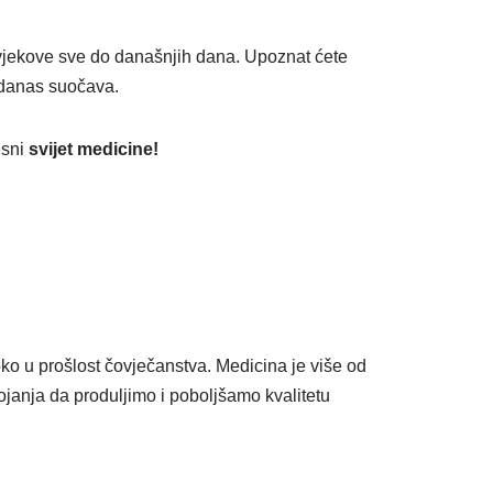
z vjekove sve do današnjih dana. Upoznat ćete
 i danas suočava.
esni
svijet medicine!
ko u prošlost čovječanstva. Medicina je više od
tojanja da produljimo i poboljšamo kvalitetu