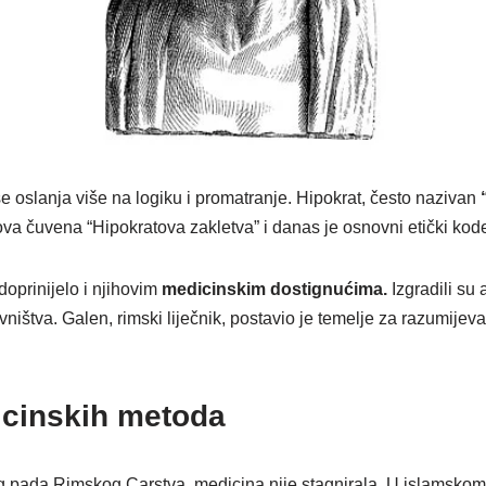
e oslanja više na logiku i promatranje. Hipokrat, često nazivan
egova čuvena “Hipokratova zakletva” i danas je osnovni etički kode
 doprinijelo i njihovim
medicinskim dostignućima.
Izgradili su 
ištva. Galen, rimski liječnik, postavio je temelje za razumijevanj
dicinskih metoda
ada Rimskog Carstva, medicina nije stagnirala. U islamskom svi