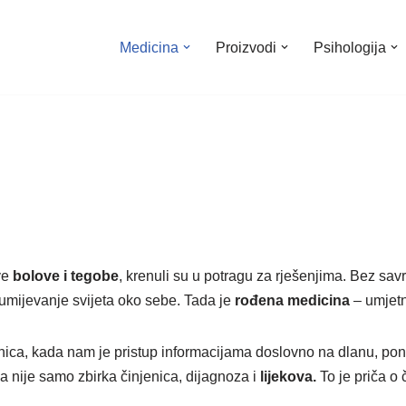
Medicina
Proizvodi
Psihologija
rve
bolove i tegobe
, krenuli su u potragu za rješenjima. Bez savr
azumijevanje svijeta oko sebe. Tada je
rođena medicina
– umjetn
, kada nam je pristup informacijama doslovno na dlanu, poneka
a nije samo zbirka činjenica, dijagnoza i
lijekova.
To je priča o 