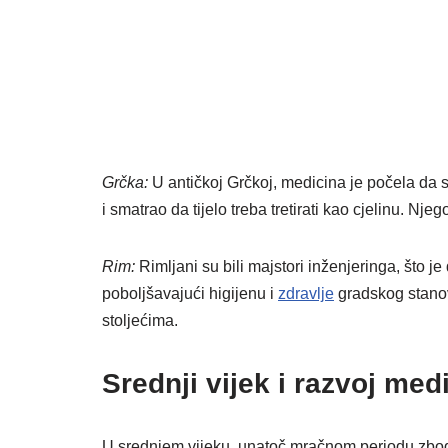
Grčka:
U antičkoj Grčkoj, medicina je počela da s
i smatrao da tijelo treba tretirati kao cjelinu. Nj
Rim:
Rimljani su bili majstori inženjeringa, što je
poboljšavajući higijenu i
zdravlje
gradskog stanovn
stoljećima.
Srednji vijek i razvoj me
U srednjem vijeku, unatoč mračnom periodu zbog p