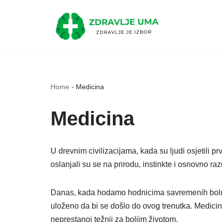
Skip
to
content
Home
-
Medicina
Medicina
U drevnim civilizacijama, kada su ljudi osjetili p
oslanjali su se na prirodu, instinkte i osnovno r
Danas, kada hodamo hodnicima savremenih bolnica
uloženo da bi se došlo do ovog trenutka. Medicin
neprestanoj težnji za boljim životom.