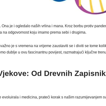
 Ona je i ogledalo naših vrlina i mana. Kroz borbu protiv pandemi
ća na odgovornost koju imamo prema sebi i drugima.
no je s vremena na vrijeme zaustaviti se i diviti se tome koliko 
 dublje u ovu fascinantnu povijest, razmatrajući ključne trenutk
Vjekove: Od Drevnih Zapisni
je evoluirala i medicina, prateći korak s našim razumijevanjem sv