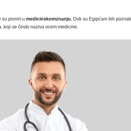
e su pioniri u
medicinskomznanju.
Dok su Egipćani bili poznat
a, koji se često naziva ocem medicine.