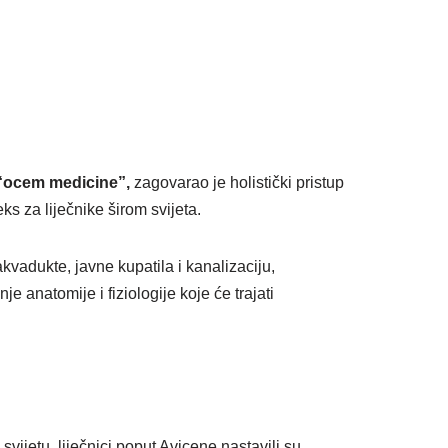
“ocem medicine”,
zagovarao je holistički pristup
ks za liječnike širom svijeta.
akvadukte, javne kupatila i kanalizaciju,
e anatomije i fiziologije koje će trajati
jetu, liječnici poput Avicene nastavili su