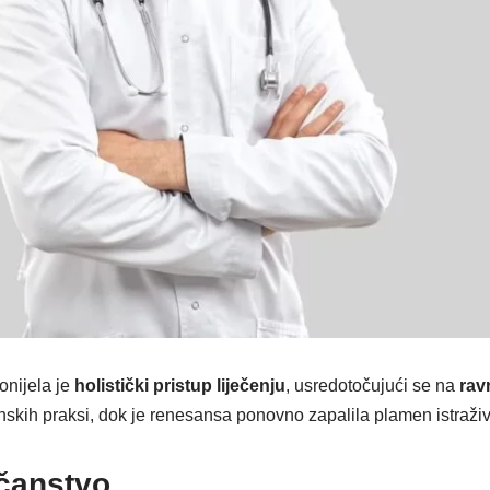
onijela je
holistički pristup liječenju
, usredotočujući se na
rav
nskih praksi, dok je renesansa ponovno zapalila plamen istraživa
ečanstvo