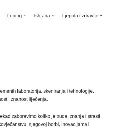
Trening
Ishrana
Ljepota i zdravlje
emenih laboratorija, skeniranja i tehnologije,
ost i znanost liječenja.
d zaboravimo koliko je truda, znanja i strasti
čovječanstvu, njegovoj borbi, inovacijama i