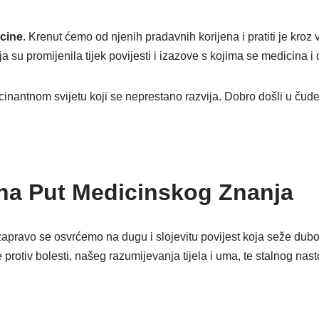
cine
. Krenut ćemo od njenih pradavnih korijena i pratiti je kro
koja su promijenila tijek povijesti i izazove s kojima se medicina
ascinantnom svijetu koji se neprestano razvija. Dobro došli u čud
na Put Medicinskog Znanja
 zapravo se osvrćemo na dugu i slojevitu povijest koja seže dubo
protiv bolesti, našeg razumijevanja tijela i uma, te stalnog nas