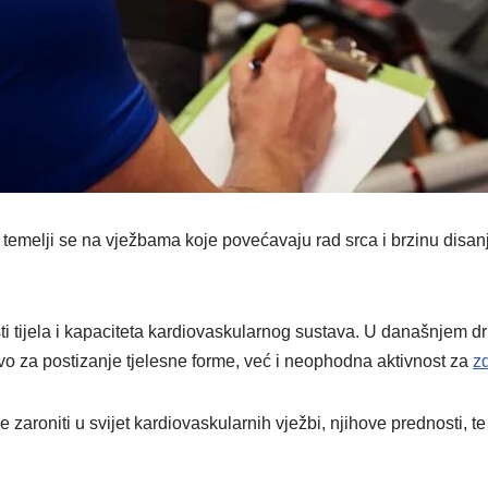
, temelji se na vježbama koje povećavaju rad srca i brzinu disan
osti tijela i kapaciteta kardiovaskularnog sustava. U današnjem d
vo za postizanje tjelesne forme, već i neophodna aktivnost za
zd
aroniti u svijet kardiovaskularnih vježbi, njihove prednosti, te