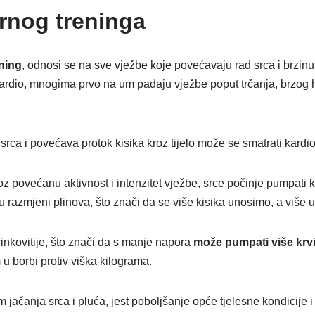
rnog treninga
ening
, odnosi se na sve vježbe koje povećavaju rad srca i brzinu 
 kardio, mnogima prvo na um padaju vježbe poput trčanja, brzog 
 srca i povećava protok kisika kroz tijelo može se smatrati kard
z povećanu aktivnost i intenzitet vježbe, srce počinje pumpati 
 u razmjeni plinova, što znači da se više kisika unosimo, a više 
učinkovitije, što znači da s manje napora
može pumpati više krv
 u borbi protiv viška kilograma.
jačanja srca i pluća, jest poboljšanje opće tjelesne kondicije i