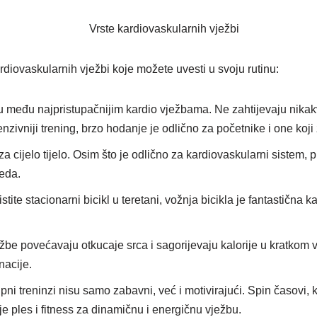
diovaskularnih vježbi koje možete uvesti u svoju rutinu:
 su među najpristupačnijim kardio vježbama. Ne zahtijevaju n
tenzivniji trening, brzo hodanje je odlično za početnike i one ko
 za cijelo tijelo. Osim što je odlično za kardiovaskularni sistem,
reda.
koristite stacionarni bicikl u teretani, vožnja bicikla je fantastičn
žbe povećavaju otkucaje srca i sagorijevaju kalorije u kratko
nacije.
upni treninzi nisu samo zabavni, već i motivirajući. Spin časovi, 
e ples i fitness za dinamičnu i energičnu vježbu.