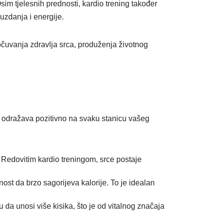
Osim tjelesnih prednosti, kardio trening također
uzdanja i energije.
j očuvanja zdravlja srca, produženja životnog
e odražava pozitivno na svaku stanicu vašeg
. Redovitim kardio treningom, srce postaje
ost da brzo sagorijeva kalorije. To je idealan
u da unosi više kisika, što je od vitalnog značaja