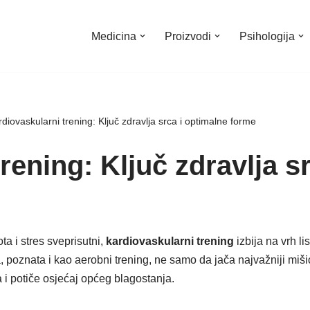
Medicina
Proizvodi
Psihologija
diovaskularni trening: Ključ zdravlja srca i optimalne forme
rening: Ključ zdravlja s
a i stres sveprisutni,
kardiovaskularni trening
izbija na vrh li
a, poznata i kao aerobni trening, ne samo da jača najvažniji miši
a i potiče osjećaj općeg blagostanja.