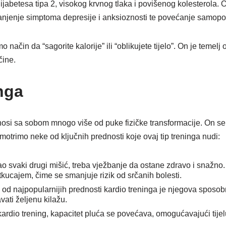
dijabetesa tipa 2, visokog krvnog tlaka i povišenog kolesterola. 
manjenje simptoma depresije i anksioznosti te povećanje samopo
 način da “sagorite kalorije” ili “oblikujete tijelo”. On je temel
čine.
nga
, nosi sa sobom mnogo više od puke fizičke transformacije. On s
zmotrimo neke od ključnih prednosti koje ovaj tip treninga nudi:
 kao svaki drugi mišić, treba vježbanje da ostane zdravo i snažno
tkucajem, čime se smanjuje rizik od srčanih bolesti.
 od najpopularnijih prednosti kardio treninga je njegova sposobn
avati željenu kilažu.
 kardio trening, kapacitet pluća se povećava, omogućavajući tijel