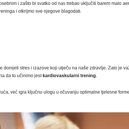
posebnim i zašto bi svatko od nas trebao uključiti barem malo ae
reninga i otkrijmo sve njegove blagodati.
donijeti stres i izazove koji utječu na naše zdravlje. Zato je važ
ina da to učinimo jest
kardiovaskularni trening
.
luća, već igra ključnu ulogu u očuvanju optimalne tjelesne form