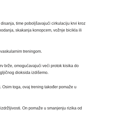
disanja, time poboljšavajući cirkulaciju krvi kroz
hodanja, skakanja konopcem, vožnje bicikla ili
iovaskularnim treningom.
krv brže, omogućavajući veći protok kisika do
ugljičnog dioksida izdišemo.
i
. Osim toga, ovaj trening također pomaže u
 izdržljivosti. On pomaže u smanjenju rizika od