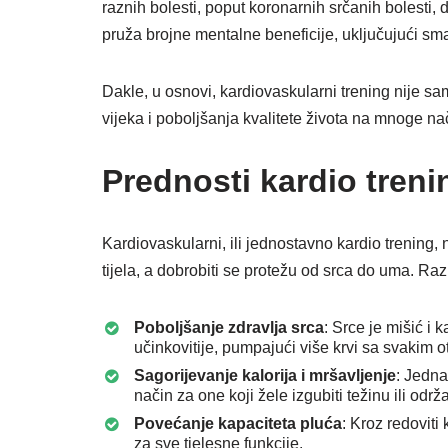
raznih bolesti, poput koronarnih srčanih bolesti, 
pruža brojne mentalne beneficije, uključujući s
Dakle, u osnovi, kardiovaskularni trening nije samo
vijeka i poboljšanja kvalitete života na mnoge na
Prednosti kardio treni
Kardiovaskularni, ili jednostavno kardio trening
tijela, a dobrobiti se protežu od srca do uma. Ra
Poboljšanje zdravlja srca
: Srce je mišić i
učinkovitije, pumpajući više krvi sa svakim o
Sagorijevanje kalorija i mršavljenje
: Jedna
način za one koji žele izgubiti težinu ili održ
Povećanje kapaciteta pluća
: Kroz redoviti
za sve tjelesne funkcije.