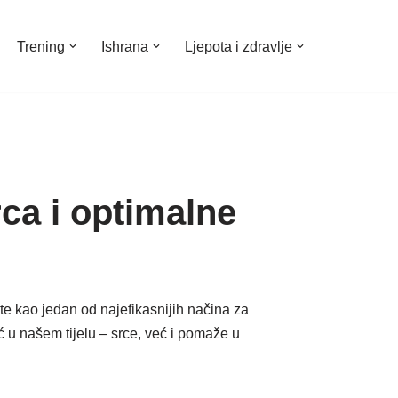
Trening
Ishrana
Ljepota i zdravlje
rca i optimalne
ste kao jedan od najefikasnijih načina za
ć u našem tijelu – srce, već i pomaže u