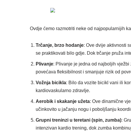
Ovdje ćemo razmotriti neke od najpopularnijih kar
Trčanje, brzo hodanje
: Ove dvije aktivnosti
se praktikovati bilo gdje. Dok trčanje pruža in
Plivanje
: Plivanje je jedna od najboljih vježbi
povećava fleksibilnost i smanjuje rizik od pov
Vožnja bicikla
: Bilo da vozite bicikl vani ili 
kardiovaskularno zdravlje.
Aerobik i skakanje užeta
: Ove dinamične vje
učinkovito u jačanju nogu i poboljšanju koordi
Grupni treninzi u teretani (spin, zumba)
: Gr
intenzivan kardio trening, dok zumba kombinuj