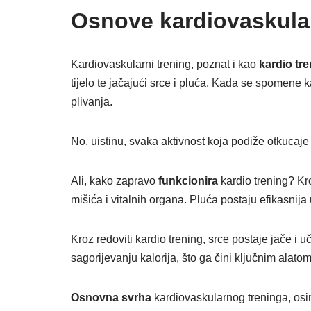
Osnove kardiovaskula
Kardiovaskularni trening, poznat i kao
kardio tr
tijelo te jačajući srce i pluća. Kada se spomene
plivanja.
No, uistinu, svaka aktivnost koja podiže otkucaje
Ali, kako zapravo
funkcionira
kardio trening? Kro
mišića i vitalnih organa. Pluća postaju efikasnija
Kroz redoviti kardio trening, srce postaje jače i 
sagorijevanju kalorija, što ga čini ključnim alatom
Osnovna svrha
kardiovaskularnog treninga, osim 