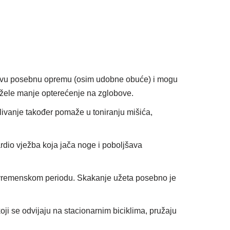
ikakvu posebnu opremu (osim udobne obuće) i mogu
ji žele manje opterećenje na zglobove.
 plivanje također pomaže u toniranju mišića,
a kardio vježba koja jača noge i poboljšava
m vremenskom periodu. Skakanje užeta posebno je
koji se odvijaju na stacionarnim biciklima, pružaju