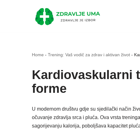
Skip
to
content
Home
-
Trening: Vaš vodič za zdrav i aktivan život
-
Kar
Kardiovaskularni t
forme
U modernom društvu gdje su sjedilački način život
očuvanje zdravlja srca i pluća. Ova vrsta trening
sagorijevanju kalorija, poboljšava kapacitet pluć