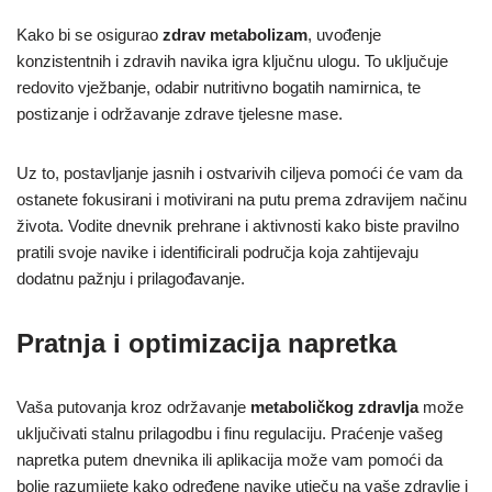
Kako bi se osigurao
zdrav metabolizam
, uvođenje
konzistentnih i zdravih navika igra ključnu ulogu. To uključuje
redovito vježbanje, odabir nutritivno bogatih namirnica, te
postizanje i održavanje zdrave tjelesne mase.
Uz to, postavljanje jasnih i ostvarivih ciljeva pomoći će vam da
ostanete fokusirani i motivirani na putu prema zdravijem načinu
života. Vodite dnevnik prehrane i aktivnosti kako biste pravilno
pratili svoje navike i identificirali područja koja zahtijevaju
dodatnu pažnju i prilagođavanje.
Pratnja i optimizacija napretka
Vaša putovanja kroz održavanje
metaboličkog zdravlja
može
uključivati stalnu prilagodbu i finu regulaciju. Praćenje vašeg
napretka putem dnevnika ili aplikacija može vam pomoći da
bolje razumijete kako određene navike utječu na vaše zdravlje i