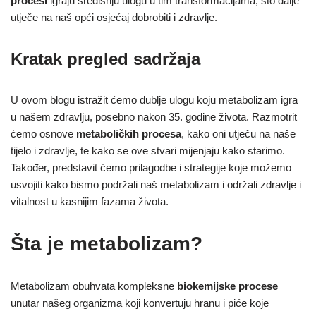
procesi
igraju središnju ulogu u tim transformacijama, što dalje
utječe na naš opći osjećaj dobrobiti i zdravlje.
Kratak pregled sadržaja
U ovom blogu istražit ćemo dublje ulogu koju metabolizam igra
u našem zdravlju, posebno nakon 35. godine života. Razmotrit
ćemo osnove
metaboličkih procesa
, kako oni utječu na naše
tijelo i zdravlje, te kako se ove stvari mijenjaju kako starimo.
Također, predstavit ćemo prilagodbe i strategije koje možemo
usvojiti kako bismo podržali naš metabolizam i održali zdravlje i
vitalnost u kasnijim fazama života.
Šta je metabolizam?
Metabolizam obuhvata kompleksne
biokemijske procese
unutar našeg organizma koji konvertuju hranu i piće koje