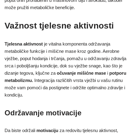
poput onih pronađenih u maslinovom ulju i avokadu, također
može pružiti metaboličke beneficije.
Važnost tjelesne aktivnosti
Tjelesna aktivnost
je vitalna komponenta održavanja
metaboličke funkcije i mišićne mase kroz godine. Aerobne
vježbe, poput hodanja i trčanja, pomažu u održavanju zdravlja
srca i poboljšanju kondicije, dok su vježbe snage, kao što je
dizanje tegova, ključne za
očuvanje mišićne mase
i
potporu
metabolizmu.
Integracija različitih vrsta vježbi u vašu rutinu
može vam pomoći da postignete i održite optimalno zdravlje i
kondiciju.
Održavanje motivacije
Da biste održali
motivaciju
za redovitu tjelesnu aktivnost,