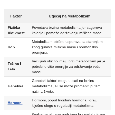
Faktor
Utjecaj na Metabolizam
Fizička
Povećava brzinu metabolizma jer sagoreva
Aktivnost
kalorije i pomaže održavanju mišićne mase.
Metabolizam obično usporava sa starenjem
Dob
zbog gubitka mišićne mase i hormonskih
promjena.
Veći ljudi obično imaju brži metabolizam jer je
Težina
i
potrebno više energije za održavanje veće
Telo
mase.
Genetski faktori mogu uticati na brzinu
Genetika
metabolizma, ali se može promeniti putem
načina života.
Hormoni, poput tiroidnih hormona, igraju
Hormoni
ključnu ulogu u regulaciji metabolizma.
Kvalitetna ishrana podržava brz metabolizam