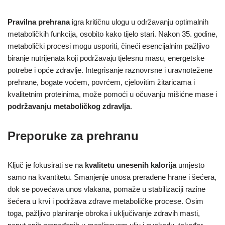
Pravilna prehrana
igra kritičnu ulogu u održavanju optimalnih
metaboličkih funkcija, osobito kako tijelo stari. Nakon 35. godine,
metabolički procesi mogu usporiti, čineći esencijalnim pažljivo
biranje nutrijenata koji podržavaju tjelesnu masu, energetske
potrebe i opće zdravlje. Integrisanje raznovrsne i uravnotežene
prehrane, bogate voćem, povrćem, cjelovitim žitaricama i
kvalitetnim proteinima, može pomoći u očuvanju mišićne mase i
podržavanju metaboličkog zdravlja
.
Preporuke za prehranu
Ključ je fokusirati se na
kvalitetu unesenih kalorija
umjesto
samo na kvantitetu. Smanjenje unosa prerađene hrane i šećera,
dok se povećava unos vlakana, pomaže u stabilizaciji razine
šećera u krvi i podržava zdrave metaboličke procese. Osim
toga, pažljivo planiranje obroka i uključivanje zdravih masti,