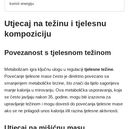
koristi energiju.
Metabolizam i energija
Utjecaj na težinu i tjelesnu
kompoziciju
Metabolizam
i energetska ravnoteža su ključni za održavanje
vitalnosti i sposobnosti tijela da izvršava svakodnevne aktivnosti.
Održavanje optimalne ravnoteže energije i osiguravanje da
metabolički procesi funkcioniraju efikasno mogu spriječiti osjećaj
Povezanost s tjelesnom težinom
umora i iscrpljenosti koji često prate metaboličke poremećaje.
Razumijevanje kako konzumacija i korištenje energije mijenja s
godinama omogućava nam da prilagodimo naš način života kako
Metabolizam igra ključnu ulogu u regulaciji
tjelesne težine
.
bismo podržali naš metabolički sustav.
Povećanje tjelesne mase često je direktno povezano sa
smanjenjem metaboličke brzine, što znači da tijelo sagorijeva
manje kalorija u mirovanju. Ova metabolička usporavanja, koja
se često javljaju nakon 35. godine, mogu biti izazovna za
upravljanje težinom i mogu dovesti do povećanja tjelesne mase
ako se ne prilagodi unos kalorija i/ili razina tjelesne aktivnosti.
Utjecaj na mišićnu masu