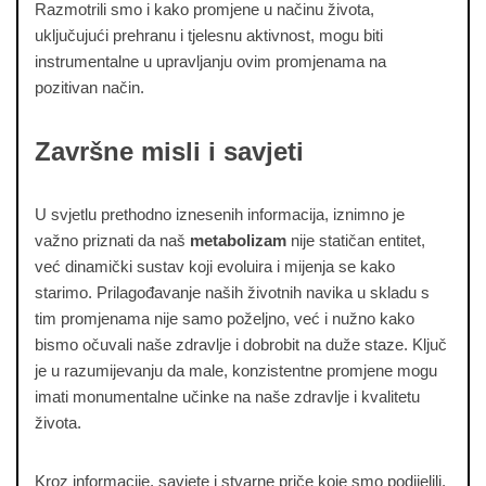
Razmotrili smo i kako promjene u načinu života,
uključujući prehranu i tjelesnu aktivnost, mogu biti
instrumentalne u upravljanju ovim promjenama na
pozitivan način.
Završne misli i savjeti
U svjetlu prethodno iznesenih informacija, iznimno je
važno priznati da naš
metabolizam
nije statičan entitet,
već dinamički sustav koji evoluira i mijenja se kako
starimo. Prilagođavanje naših životnih navika u skladu s
tim promjenama nije samo poželjno, već i nužno kako
bismo očuvali naše zdravlje i dobrobit na duže staze. Ključ
je u razumijevanju da male, konzistentne promjene mogu
imati monumentalne učinke na naše zdravlje i kvalitetu
života.
Kroz informacije, savjete i stvarne priče koje smo podijelili,