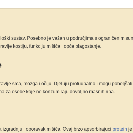
nološki sustav. Posebno je važan u područjima s ograničenim sunč
lje kostiju, funkciju mišića i opće blagostanje.
e
avlje srca, mozga i očiju. Djeluju protuupalno i mogu poboljšat
a za osobe koje ne konzumiraju dovoljno masnih riba.
 izgradnju i oporavak mišića. Ovaj brzo apsorbirajući
protein
je