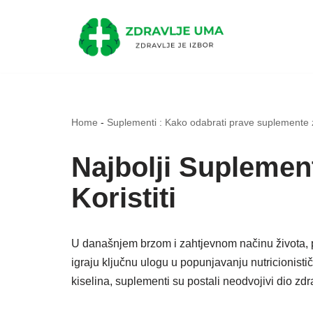
Skip
to
content
Home
-
Suplementi : Kako odabrati prave suplemente 
Najbolji Suplement
Koristiti
U današnjem brzom i zahtjevnom načinu života, p
igraju ključnu ulogu u popunjavanju nutricionist
kiselina, suplementi su postali neodvojivi dio zdr