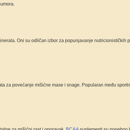
 umora.
minerala. Oni su odličan izbor za popunjavanje nutricionističkih p
enata za povećanje mišićne mase i snage. Popularan među sporti
alne za mišićni rast i oporavak.
BCAA
suplementi su posebno k