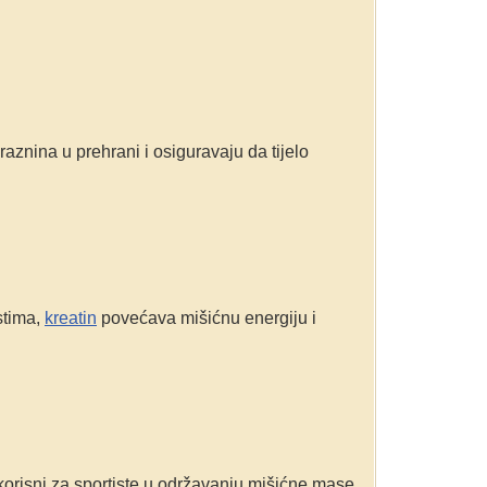
raznina u prehrani i osiguravaju da tijelo
stima,
kreatin
povećava mišićnu energiju i
orisni za sportiste u održavanju mišićne mase