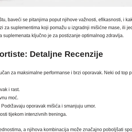
štu, baveći se pitanjima poput njihove važnosti, efikasnosti, i 
razi za suplementima koji pomažu u izgradnji mišićne mase, ili j
a suplemenata ključno je za postizanje optimalnog zdravlja.
ortiste: Detaljne Recenzije
jučan za maksimalne performanse i brzi oporavak. Neki od top 
ak i rast.
ivnu moć.
: Podržavaju oporavak mišića i smanjuju umor.
osti tijekom intenzivnih treninga.
dnostima, a njihova kombinacija može značajno poboljšati sport