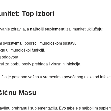
nitet: Top Izbori
vanje zdravlja, a
najbolji suplementi
za imunitet uključuju:
im svojstvima i podršci imunološkom sustavu.
ogu u imunološkoj funkciji.
g odgovora.
sti za borbu protiv prehlada i virusnih infekcija.
 što je posebno važno u vremenima povećanog rizika od infekci
išićnu Masu
ravilnu prehranu i suplementaciju. Evo tabele s najboljim supl