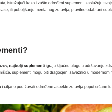
a, istražujući kako i zašto određeni suplementi zaslužuju svoje 
ase, ili poboljšanju mentalnog zdravlja, pravilno odabrani supl
lementi?
azov,
najbolji suplementi
igraju ključnu ulogu u održavanju zdra
i mišiće, suplementi mogu biti dragocjeni saveznici u modernom n
ciljano podržavati određene aspekte zdravlja poput srčane funk