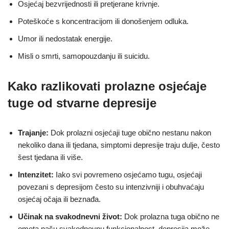
Osjećaj bezvrijednosti ili pretjerane krivnje.
Poteškoće s koncentracijom ili donošenjem odluka.
Umor ili nedostatak energije.
Misli o smrti, samopouzdanju ili suicidu.
Kako razlikovati prolazne osjećaje
tuge od stvarne depresije
Trajanje:
Dok prolazni osjećaji tuge obično nestanu nakon
nekoliko dana ili tjedana, simptomi depresije traju dulje, često
šest tjedana ili više.
Intenzitet:
Iako svi povremeno osjećamo tugu, osjećaji
povezani s depresijom često su intenzivniji i obuhvaćaju
osjećaj očaja ili beznađa.
Učinak na svakodnevni život:
Dok prolazna tuga obično ne
ometa našu svakodnevnu funkcionalnost, depresija može