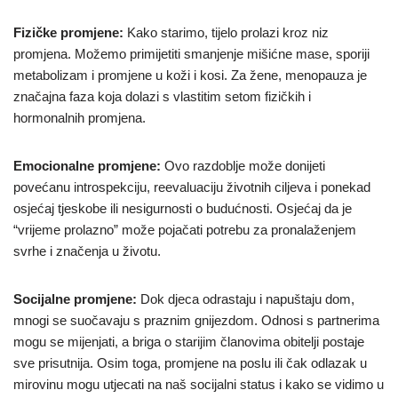
Fizičke promjene:
Kako starimo, tijelo prolazi kroz niz
promjena. Možemo primijetiti smanjenje mišićne mase, sporiji
metabolizam i promjene u koži i kosi. Za žene, menopauza je
značajna faza koja dolazi s vlastitim setom fizičkih i
hormonalnih promjena.
Emocionalne promjene:
Ovo razdoblje može donijeti
povećanu introspekciju, reevaluaciju životnih ciljeva i ponekad
osjećaj tjeskobe ili nesigurnosti o budućnosti. Osjećaj da je
“vrijeme prolazno” može pojačati potrebu za pronalaženjem
svrhe i značenja u životu.
Socijalne promjene:
Dok djeca odrastaju i napuštaju dom,
mnogi se suočavaju s praznim gnijezdom. Odnosi s partnerima
mogu se mijenjati, a briga o starijim članovima obitelji postaje
sve prisutnija. Osim toga, promjene na poslu ili čak odlazak u
mirovinu mogu utjecati na naš socijalni status i kako se vidimo u