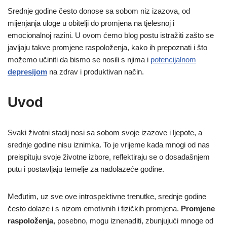
Srednje godine često donose sa sobom niz izazova, od
mijenjanja uloge u obitelji do promjena na tjelesnoj i
emocionalnoj razini. U ovom ćemo blog postu istražiti zašto se
javljaju takve promjene raspoloženja, kako ih prepoznati i što
možemo učiniti da bismo se nosili s njima i
potencijalnom
depresijom
na zdrav i produktivan način.
Uvod
Svaki životni stadij nosi sa sobom svoje izazove i ljepote, a
srednje godine nisu iznimka. To je vrijeme kada mnogi od nas
preispituju svoje životne izbore, reflektiraju se o dosadašnjem
putu i postavljaju temelje za nadolazeće godine.
Međutim, uz sve ove introspektivne trenutke, srednje godine
često dolaze i s nizom emotivnih i fizičkih promjena.
Promjene
raspoloženja
, posebno, mogu iznenaditi, zbunjujući mnoge od