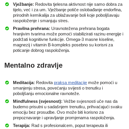
Vježbanje:
Redovita tjelesna aktivnost nije samo dobra za
tijelo, već i za um. Vježbanje potiče oslobađanje endorfina,
prirodnih kemikalija za ublažavanje boli koje poboljšavaju
raspoloženje i smanjuju stres.
Pravilna prehrana:
Uravnotežena prehrana bogata
hranjivim tvarima može pomoći stabilizirati razinu energije i
podržati kognitivne funkcije. Omega-3 masne kiseline,
magnezij i vitamin B-kompleks posebno su korisni za
poticanje dobrog raspoloženja.
Mentalno zdravlje
Meditacija:
Redovita
praksa meditacije
može pomoći u
smanjenju stresa, povećanju svijesti o trenutku i
poboljšanju emocionalne ravnoteže.
Mindfulness (svjesnost):
Vežbe svjesnosti uče nas da
budemo prisutni u sadašnjem trenutku, prihvaćajući svaku
emociju bez prosudbe. Ovo može biti korisno za
prepoznavanje i upravljanje promjenama raspoloženja.
Terapija:
Rad s profesionalcem, poput terapeuta ili