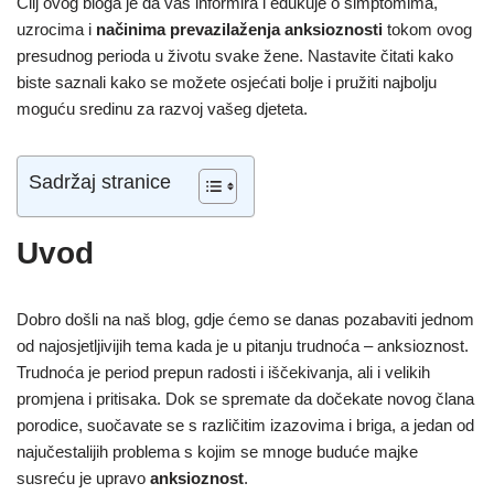
Cilj ovog bloga je da vas informira i edukuje o simptomima,
uzrocima i
načinima prevazilaženja anksioznosti
tokom ovog
presudnog perioda u životu svake žene. Nastavite čitati kako
biste saznali kako se možete osjećati bolje i pružiti najbolju
moguću sredinu za razvoj vašeg djeteta.
Sadržaj stranice
Uvod
Dobro došli na naš blog, gdje ćemo se danas pozabaviti jednom
od najosjetljivijih tema kada je u pitanju trudnoća – anksioznost.
Trudnoća je period prepun radosti i iščekivanja, ali i velikih
promjena i pritisaka. Dok se spremate da dočekate novog člana
porodice, suočavate se s različitim izazovima i briga, a jedan od
najučestalijih problema s kojim se mnoge buduće majke
susreću je upravo
anksioznost
.