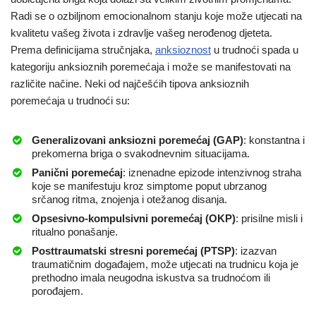
Radi se o ozbiljnom emocionalnom stanju koje može utjecati na
kvalitetu vašeg života i zdravlje vašeg nerođenog djeteta.
Prema definicijama stručnjaka,
anksioznost
u trudnoći spada u
kategoriju anksioznih poremećaja i može se manifestovati na
različite načine. Neki od najčešćih tipova anksioznih
poremećaja u trudnoći su:
Generalizovani anksiozni poremećaj (GAP)
: konstantna i
prekomerna briga o svakodnevnim situacijama.
Panični poremećaj
: iznenadne epizode intenzivnog straha
koje se manifestuju kroz simptome poput ubrzanog
srčanog ritma, znojenja i otežanog disanja.
Opsesivno-kompulsivni poremećaj (OKP)
: prisilne misli i
ritualno ponašanje.
Posttraumatski stresni poremećaj (PTSP)
: izazvan
traumatičnim događajem, može utjecati na trudnicu koja je
prethodno imala neugodna iskustva sa trudnoćom ili
porođajem.