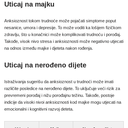
Uticaj na majku
Anksioznost tokom trudnoće može pojačati simptome poput
nesanice, umora i depresije. To može voditi ka lošijem fizičkom
zdravlju, što u konačnici može komplikovati trudnoću i porođaj.
Takođe, visok nivo stresa i anksioznosti može negativno utjecati
na odnos između majke i djeteta nakon rođenja.
Uticaj na nerođeno dijete
Istraživanja sugerišu da anksioznost u trudnoći može imati
različite posledice na nerođeno dijete. To uključuje veći rizik za
prevremeni porođaj i nižu porođajnu težinu. Takođe, postoje
indicije da visoki nivoi anksioznosti kod majke mogu utjecati na
emocionalni i kognitivni razvoj deteta.