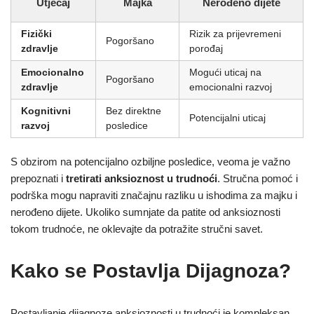
Utjecaj
Majka
Nerođeno dijete
Fizički
Rizik za prijevremeni
Pogoršano
zdravlje
porođaj
Emocionalno
Mogući uticaj na
Pogoršano
zdravlje
emocionalni razvoj
Kognitivni
Bez direktne
Potencijalni uticaj
razvoj
posledice
S obzirom na potencijalno ozbiljne posledice, veoma je važno
prepoznati i
tretirati anksioznost u trudnoći
. Stručna pomoć i
podrška mogu napraviti značajnu razliku u ishodima za majku i
nerođeno dijete. Ukoliko sumnjate da patite od anksioznosti
tokom trudnoće, ne oklevajte da potražite stručni savet.
Kako se Postavlja Dijagnoza?
Postavljanje dijagnoze anksioznosti u trudnoći je kompleksan