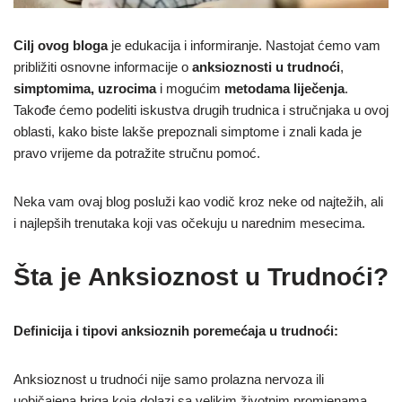
Cilj ovog bloga
je edukacija i informiranje. Nastojat ćemo vam
približiti osnovne informacije o
anksioznosti u trudnoći
,
simptomima, uzrocima
i mogućim
metodama liječenja
.
Takođe ćemo podeliti iskustva drugih trudnica i stručnjaka u ovoj
oblasti, kako biste lakše prepoznali simptome i znali kada je
pravo vrijeme da potražite stručnu pomoć.
Neka vam ovaj blog posluži kao vodič kroz neke od najtežih, ali
i najlepših trenutaka koji vas očekuju u narednim mesecima.
Šta je Anksioznost u Trudnoći?
Definicija i tipovi anksioznih poremećaja u trudnoći:
Anksioznost u trudnoći nije samo prolazna nervoza ili
uobičajena briga koja dolazi sa velikim životnim promjenama.