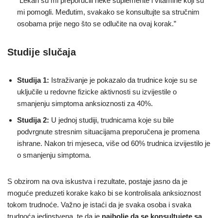
“Lekari su mi preporučili neke suplemente i vitamine koji su
mi pomogli. Međutim, svakako se konsultujte sa stručnim
osobama prije nego što se odlučite na ovaj korak.”
Studije slučaja
Studija 1:
Istraživanje je pokazalo da trudnice koje su se
uključile u redovne fizicke aktivnosti su izvijestile o
smanjenju simptoma anksioznosti za 40%.
Studija 2:
U jednoj studiji, trudnicama koje su bile
podvrgnute stresnim situacijama preporučena je promena
ishrane. Nakon tri mjeseca, više od 60% trudnica izvijestilo je
o smanjenju simptoma.
S obzirom na ova iskustva i rezultate, postaje jasno da je
moguće preduzeti korake kako bi se kontrolisala anksioznost
tokom trudnoće. Važno je istaći da je svaka osoba i svaka
trudnoća jedinstvena, te da je
najbolje da se konsultujete sa