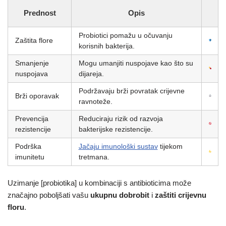
Prednost
Opis
Probiotici pomažu u očuvanju
Zaštita flore
korisnih bakterija.
Smanjenje
Mogu umanjiti nuspojave kao što su
nuspojava
dijareja.
Podržavaju brži povratak crijevne
Brži oporavak
ravnoteže.
Prevencija
Reduciraju rizik od razvoja
rezistencije
bakterijske rezistencije.
Podrška
Jačaju imunološki sustav
tijekom
imunitetu
tretmana.
Uzimanje [probiotika] u kombinaciji s antibioticima može
značajno poboljšati vašu
ukupnu dobrobit
i
zaštiti crijevnu
floru
.