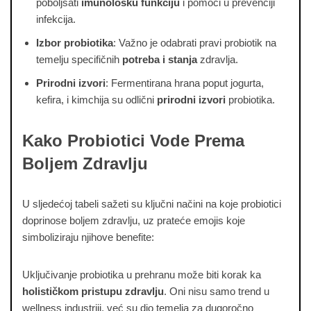
poboljšati
imunološku funkciju
i pomoći u prevenciji
infekcija.
Izbor probiotika
: Važno je odabrati pravi probiotik na
temelju specifičnih
potreba i stanja
zdravlja.
Prirodni izvori
: Fermentirana hrana poput jogurta,
kefira, i kimchija su odlični
prirodni izvori
probiotika.
Kako Probiotici Vode Prema
Boljem Zdravlju
U sljedećoj tabeli sažeti su ključni načini na koje probiotici
doprinose boljem zdravlju, uz prateće emojis koje
simboliziraju njihove benefite:
Uključivanje probiotika u prehranu može biti korak ka
holističkom pristupu zdravlju
. Oni nisu samo trend u
wellness industriji, već su dio temelja za dugoročno