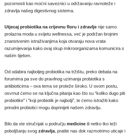
pozornosti kao moćni saveznici u održavanju ravnoteže i
zdravlja našeg digestivnog sistema.
Utjecaj probiotika na crijevnu floru i zdravlje
nije samo
prolazna moda u svijetu wellnessa, već je podržan brojnim
znanstvenim istraživanjima koja otvaraju nova vrata
razumijevanja kako ovaj skup mikroorganizama komunicira s
našim tijelom.
Od odabira najboljeg probiotika na tržištu, preko debata na
forumima pa sve do pravilnog uzimanja probiotika s
antibioticima – ova tema se proteže široko. U ovom postu,
osvrnut ćemo se na ključna pitanja kao što su “koliko dugo piti
probiotike” i “koji probiotik je najbolji”, te ćemo istražiti kako
prirodni probiotici mogu doprinijeti našem zdravlju.
Bilo da ste stručnjak u području
medicine
ili netko tko teži
poboljšanju svog
zdravlja
, pratite nas dok razmotrimo uticaje i