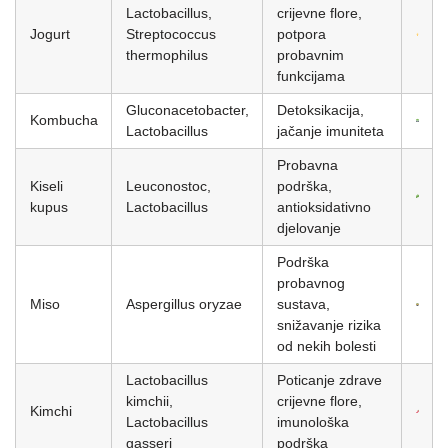
Lactobacillus,
crijevne flore,
Jogurt
Streptococcus
potpora
thermophilus
probavnim
funkcijama
Gluconacetobacter,
Detoksikacija,
Kombucha
Lactobacillus
jačanje imuniteta
Probavna
Kiseli
Leuconostoc,
podrška,
kupus
Lactobacillus
antioksidativno
djelovanje
Podrška
probavnog
Miso
Aspergillus oryzae
sustava,
snižavanje rizika
od nekih bolesti
Lactobacillus
Poticanje zdrave
kimchii,
crijevne flore,
Kimchi
Lactobacillus
imunološka
gasseri
podrška