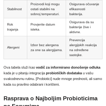
Proizvodi koji mogu
Osigurava očuvanje
Stabilnost
ostati stabilni na
efikasnosti
sobnoj temperaturi.
bakterija.
Osigurava da su
Rok
Provjerite datum
bakterije žive i
trajanja
isteka.
aktivne.
Prevencija
Izbor bez alergena
alergijskih reakcija
Alergeni
za one sa alergijama.
na određene
sastojke.
Ova tabela služi kao
vodič za informirano donošenje odluka
kada je u pitanju integracija
probiotičkih dodataka
u vašu
svakodnevnu rutinu. [Probiotici] nude mnoge prednosti, ali samo
kada su pravilno odabrani i korišteni.
Rasprava o Najboljim Probioticima