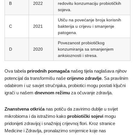
B
2022
redovitu konzumaciju probiotičkih
sojeva.
Utiču na povećanje broja korisnih
C
2021
bakterija u crijevu i smanjenje
patogena.
Povezanost probiotičkog
D
2020
konzumiranja sa smanjenjem
anksioznosti i stresa.
Ova tabela
prirodnih pomagača
našeg tijela naglašava njihov
potencijal da transformišu naše
crijevno zdravlje
. Sa pravilnim
odabirom i uz savjet stručnjaka, probiotici mogu postati ključni
igrači u našem
dnevnom režimu
za očuvanje zdravlja.
Znanstvena otkrića
nas potiču da zavirimo dublje u svijet
mikrobioma i da istražimo kako
probiotički sojevi
mogu
pridonijeti zdravijoj i snažnijoj crijevnoj flori. Kroz stranice
Medicine i Zdravlja, pronalazimo smjernice koje nas