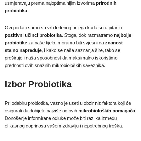
usmjeravaju prema najoptimalnijim izvorima
prirodnih
probiotika
.
Ovi podaci samo su vrh ledenog brijega kada su u pitanju
pozitivni učinci probiotika
. Stoga, dok razmatramo
najbolje
probiotike
za naše tijelo, moramo biti svjesni da
znanost
stalno napreduje
, i kako se naša saznanja šire, tako se
proširuje i naša sposobnost da maksimalno iskoristimo
prednosti ovih snažnih mikrobioloških saveznika.
Izbor Probiotika
Pri odabiru probiotika, važno je uzeti u obzir niz faktora koji će
osigurati da dobijete najviše od ovih
mikrobioloških pomagača
.
Donošenje informirane odluke može biti razlika između
efikasnog doprinosa vašem zdravlju i nepotrebnog troška.