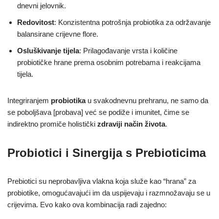
dnevni jelovnik.
Redovitost
: Konzistentna potrošnja probiotika za održavanje
balansirane crijevne flore.
Osluškivanje tijela
: Prilagođavanje vrsta i količine
probiotičke hrane prema osobnim potrebama i reakcijama
tijela.
Integriranjem
probiotika
u svakodnevnu prehranu, ne samo da
se poboljšava [probava] već se podiže i imunitet, čime se
indirektno promiče holistički
zdraviji način života
.
Probiotici i Sinergija s Prebioticima
Prebiotici su neprobavljiva vlakna koja služe kao “hrana” za
probiotike, omogućavajući im da uspijevaju i razmnožavaju se u
crijevima. Evo kako ova kombinacija radi zajedno: