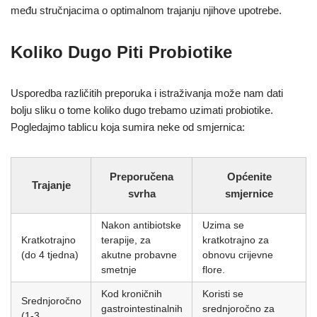
među stručnjacima o optimalnom trajanju njihove upotrebe.
Koliko Dugo Piti Probiotike
Usporedba različitih preporuka i istraživanja može nam dati
bolju sliku o tome koliko dugo trebamo uzimati probiotike.
Pogledajmo tablicu koja sumira neke od smjernica:
Preporučena
Općenite
Trajanje
svrha
smjernice
Nakon antibiotske
Uzima se
Kratkotrajno
terapije, za
kratkotrajno za
(do 4 tjedna)
akutne probavne
obnovu crijevne
smetnje
flore.
Kod kroničnih
Koristi se
Srednjoročno
gastrointestinalnih
srednjoročno za
(1-3