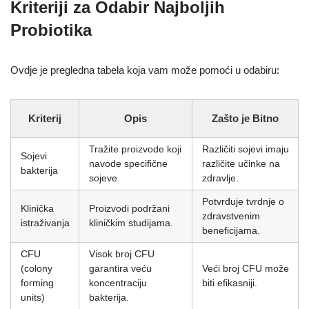
Kriteriji za Odabir Najboljih
Probiotika
Ovdje je pregledna tabela koja vam može pomoći u odabiru:
Kriterij
Opis
Zašto je Bitno
Tražite proizvode koji
Različiti sojevi imaju
Sojevi
navode specifične
različite učinke na
bakterija
sojeve.
zdravlje.
Potvrđuje tvrdnje o
Klinička
Proizvodi podržani
zdravstvenim
istraživanja
kliničkim studijama.
beneficijama.
CFU
Visok broj CFU
(colony
garantira veću
Veći broj CFU može
forming
koncentraciju
biti efikasniji.
units)
bakterija.