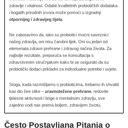
zdravlje i vitalnost. Odabir kvalitetnih probiotičkih dodataka
i bogatih prirodnih izvora može pomoći u izgradnji
otpornijeg i zdravijeg tijela
.
Ne zaboravimo da, iako su probiotici moćni saveznici
našeg zdravlja, oni nisu čarobni lijek. Oni su jedan od
elemenata zdrave prehrane i zdravog načina života. Za
najbolje rezultate, preporuča se konsultacija s
zdravstvenim stručnjakom kako bi se osiguralo da su
probiotički dodaci prikladni za individualne potrebe i uvjete.
Stoga, kada razmišljamo o probioticima, trebamo ih shvatiti
kao dio šire slike –
uravnotežene prehrane
, redovite
tjelesne aktivnosti i brige o mentalnom zdravlju, sve
zajedno vodi nas prema boljem, zdravijem životu.
Često Postavljana Pitanja o