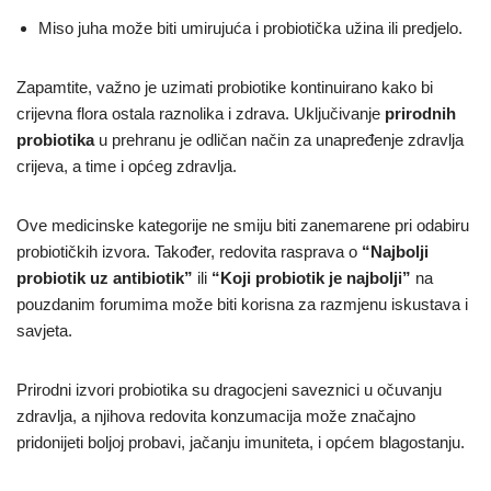
Miso juha može biti umirujuća i probiotička užina ili predjelo.
Zapamtite, važno je uzimati probiotike kontinuirano kako bi
crijevna flora ostala raznolika i zdrava. Uključivanje
prirodnih
probiotika
u prehranu je odličan način za unapređenje zdravlja
crijeva, a time i općeg zdravlja.
Ove medicinske kategorije ne smiju biti zanemarene pri odabiru
probiotičkih izvora. Također, redovita rasprava o
“Najbolji
probiotik uz antibiotik”
ili
“Koji probiotik je najbolji”
na
pouzdanim forumima može biti korisna za razmjenu iskustava i
savjeta.
Prirodni izvori probiotika su dragocjeni saveznici u očuvanju
zdravlja, a njihova redovita konzumacija može značajno
pridonijeti boljoj probavi, jačanju imuniteta, i općem blagostanju.