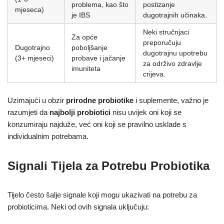
problema, kao što
postizanje
mjeseca)
je IBS
dugotrajnih učinaka.
Neki stručnjaci
Za opće
preporučuju
Dugotrajno
poboljšanje
dugotrajnu upotrebu
(3+ mjeseci)
probave i jačanje
za održivo zdravlje
imuniteta
crijeva.
Uzimajući u obzir
prirodne probiotike
i suplemente, važno je
razumjeti da
najbolji probiotici
nisu uvijek oni koji se
konzumiraju najduže, već oni koji se pravilno usklade s
individualnim potrebama.
Signali Tijela za Potrebu Probiotika
Tijelo često šalje signale koji mogu ukazivati na potrebu za
probioticima. Neki od ovih signala uključuju: