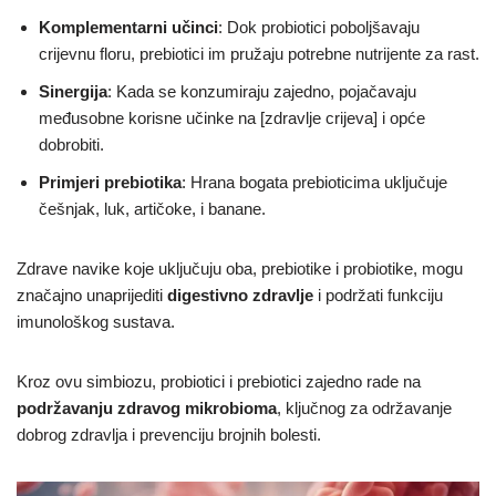
Komplementarni učinci
: Dok probiotici poboljšavaju
crijevnu floru, prebiotici im pružaju potrebne nutrijente za rast.
Sinergija
: Kada se konzumiraju zajedno, pojačavaju
međusobne korisne učinke na [zdravlje crijeva] i opće
dobrobiti.
Primjeri prebiotika
: Hrana bogata prebioticima uključuje
češnjak, luk, artičoke, i banane.
Zdrave navike koje uključuju oba, prebiotike i probiotike, mogu
značajno unaprijediti
digestivno zdravlje
i podržati funkciju
imunološkog sustava.
Kroz ovu simbiozu, probiotici i prebiotici zajedno rade na
podržavanju zdravog mikrobioma
, ključnog za održavanje
dobrog zdravlja i prevenciju brojnih bolesti.