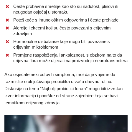
Česte probavne smetnje kao što su nadutost, plinovi ili
neugodan osjećaj u stomaku
Poteškoće s imunološkim odgovorima i česte prehlade
Alergije i ekcemi koji su često povezani s crijevnim
zdravljem
Hormonalne disbalanse koje mogu biti povezane s
crijevnim mikrobiomom
Promjene raspoloženja i anksioznost, s obzirom na to da
crijevna flora može utjecati na proizvodnju neurotransmitera
Ako osjećate neki od ovih simptoma, možda je vrijeme da
razmislite o uključivanju probiotika u vašu dnevnu rutinu.
Diskusije na temu “Najbolji probiotici forum” mogu biti izvrstan
izvor informacija i podrške od strane zajednice koja se bavi
tematikom crijevnog zdravlja.