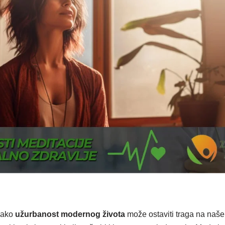
kako
užurbanost modernog života
može ostaviti traga na na