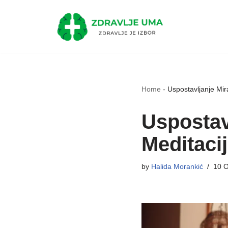
Skip
to
content
Home
-
Uspostavljanje Mir
Uspostav
Meditaci
by
Halida Morankić
10 O