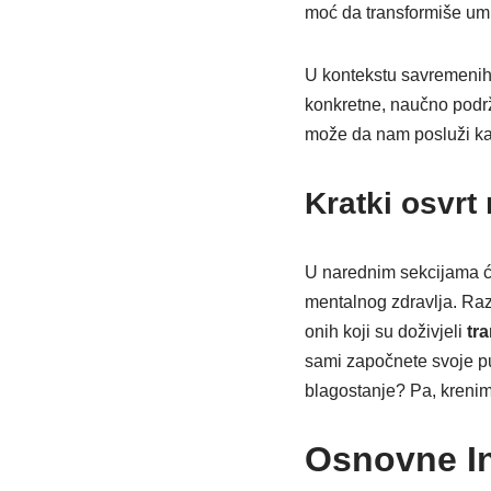
moć da transformiše um, 
U kontekstu savremenih 
konkretne, naučno podrž
može da nam posluži kao
Kratki osvrt 
U narednim sekcijama će
mentalnog zdravlja. Ra
onih koji su doživjeli
tr
sami započnete svoje pu
blagostanje? Pa, krenim
Osnovne In