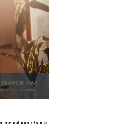
šem
mentalnom zdravlju
,