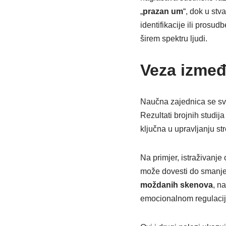
„
prazan um
“, dok u stv
identifikacije ili prosud
širem spektru ljudi.
Veza izmeđ
Naučna zajednica se sve
Rezultati brojnih studij
ključna u upravljanju st
Na primjer, istraživanje
može dovesti do smanjen
moždanih skenova
, n
emocionalnom regulacij