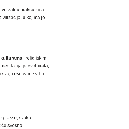
univerzalnu praksu koja
vilizacija, u kojima je
kulturama
i religijskim
meditacija je evoluirala,
ći svoju osnovnu svrhu –
ke prakse, svaka
otiče svesno