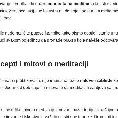
avanje trenutka, dok
transcendentalna meditacija
koristi mant
ira. Zen meditacija se fokusira na disanje i posturu, a metta me
jubavi.
ije
nude različite puteve i tehnike kako bismo dostigli stanje unu
jući svakom pojedincu da pronađe praksu koja najviše odgovar
epti i mitovi o meditaciji
priznata i praktikovana, nije imuna na razne
mitove i zablude
koj
nte. Jedan od uobičajenih mitova je da meditacija zahtjeva satim
ak i nekoliko minuta meditacije dnevno može donijeti značajne ben
mijevanje i iskustvo je važniji od striktne tehnike. Drugi mit je 