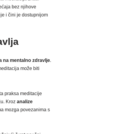
jećaja bez njihove
je i čini je dostupnijom
vlja
a na mentalno zdravlje
.
meditacija može biti
ita praksa meditacije
ju. Kroz
analize
nima mozga povezanima s