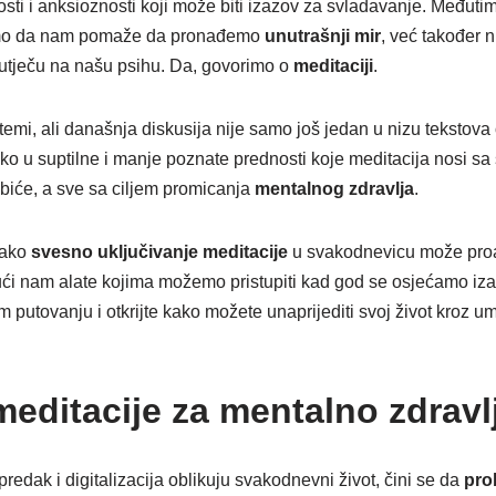
osti i anksioznosti koji može biti izazov za svladavanje. Međutim
samo da nam pomaže da pronađemo
unutrašnji mir
, već također n
 utječu na našu psihu. Da, govorimo o
meditaciji
.
emi, ali današnja diskusija nije samo još jedan u nizu tekstova 
ko u suptilne i manje poznate prednosti koje meditacija nosi s
 biće, a sve sa ciljem promicanja
mentalnog zdravlja
.
kako
svesno uključivanje meditacije
u svakodnevicu može proa
ući nam alate kojima možemo pristupiti kad god se osjećamo iza
 putovanju i otkrijte kako možete unaprijediti svoj život kroz u
meditacije za mentalno zdrav
predak i digitalizacija oblikuju svakodnevni život, čini se da
pro