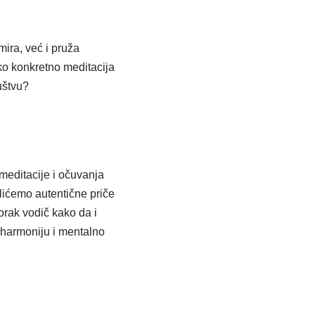
ira, već i pruža
ko konkretno meditacija
uštvu?
meditacije i očuvanja
ićemo autentične priče
korak vodič kako da i
 harmoniju i mentalno