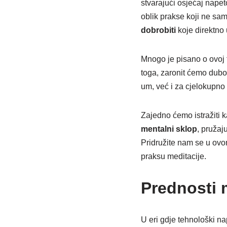
stvarajući osjećaj napet
oblik prakse koji ne 
dobrobiti
koje direktno
Mnogo je pisano o ovoj t
toga, zaronit ćemo dubo
um, već i za cjelokupno
Zajedno ćemo istražiti 
mentalni sklop
, pružaj
Pridružite nam se u ovom
praksu meditacije.
Prednosti 
U eri gdje tehnološki na