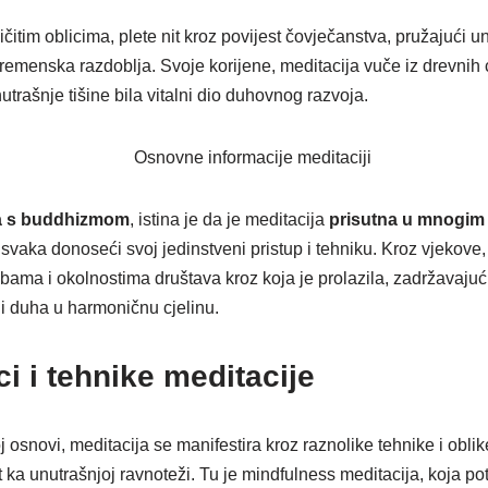
ličitim oblicima, plete nit kroz povijest čovječanstva, pružajući 
vremenska razdoblja. Svoje korijene, meditacija vuče iz drevnih ci
utrašnje tišine bila vitalni dio duhovnog razvoja.
a s buddhizmom
, istina je da je meditacija
prisutna
u
mnogim 
svaka donoseći svoj jedinstveni pristup i tehniku. Kroz vjekove, 
ebama i okolnostima društava kroz koja je prolazila, zadržavaju
 i duha u harmoničnu cjelinu.
ici i tehnike meditacije
j osnovi, meditacija se manifestira kroz raznolike tehnike i obli
t ka unutrašnjoj ravnoteži. Tu je mindfulness meditacija, koja p