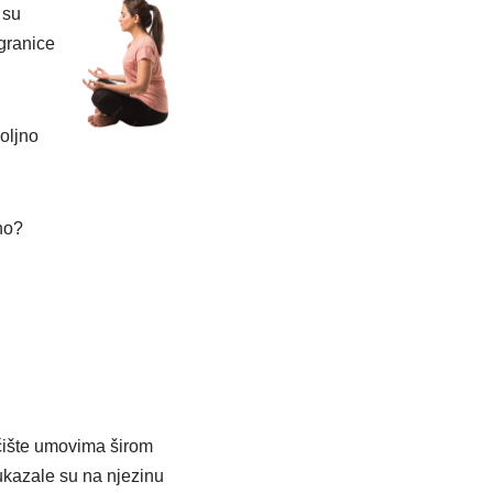
 su
 granice
oljno
no?
očište umovima širom
 ukazale su na njezinu