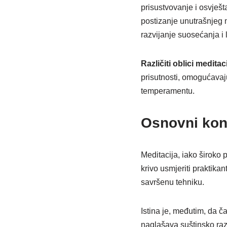
prisustvovanje i osvješt
postizanje unutrašnjeg m
razvijanje suosećanja i l
Različiti oblici meditac
prisutnosti, omogućava
temperamentu.
Osnovni konc
Meditacija, iako široko 
krivo usmjeriti praktika
savršenu tehniku.
Istina je, međutim, da č
naglašava suštinsko razu