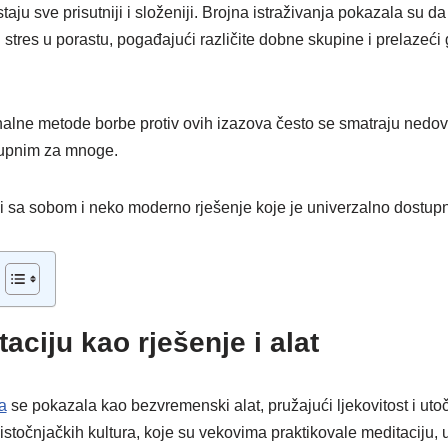
taju sve prisutniji i složeniji. Brojna istraživanja pokazala su da
 i stres u porastu, pogađajući različite dobne skupine i prelazeći
onalne metode borbe protiv ovih izazova često se smatraju nedov
tupnim za mnoge.
i sa sobom i neko moderno rješenje koje je univerzalno dostup
aciju kao rješenje i alat
a
se pokazala kao bezvremenski alat, pružajući ljekovitost i ut
e istočnjačkih kultura, koje su vekovima praktikovale meditaciju,