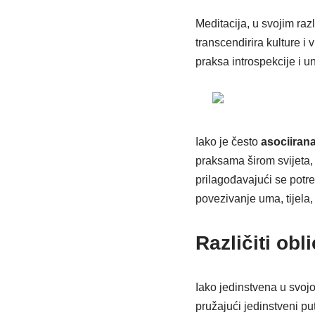
Meditacija, u svojim raz
transcendirira kulture i 
praksa introspekcije i un
Iako je često
asociiran
praksama širom svijeta, 
prilagođavajući se potr
povezivanje uma, tijela,
Različiti obl
Iako jedinstvena u svojo
pružajući jedinstveni pu