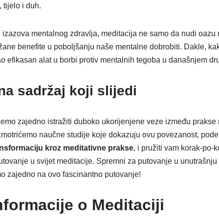
tijelo i duh.
izazova mentalnog zdravlja, meditacija ne samo da nudi oazu m
ane benefite u poboljšanju naše mentalne dobrobiti. Dakle, ka
 efikasan alat u borbi protiv mentalnih tegoba u današnjem dr
na sadržaj koji slijedi
mo zajedno istražiti duboko ukorijenjene veze između prakse 
zmotrićemo naučne studije koje dokazuju ovu povezanost, podel
ansformaciju kroz meditativne prakse
, i pružiti vam korak-po-
tovanje u svijet meditacije. Spremni za putovanje u unutrašnju
o zajedno na ovo fascinantno putovanje!
formacije o Meditaciji