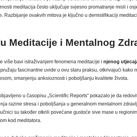
arnosti meditacija često uključuje svjesno promatranje misli i os
be. Razbijanje ovakvih mitova je ključno u demistifikaciji meditaci
u Meditacije i Mentalnog Zdra
 više bavi istraživanjem fenomena meditacije i
njenog utjecaj
a pružaju fascinantne uvide u ovu staru praksu, otkrivajući kako 
resom, smanjenju anksioznosti i poboljšanju kvalitete života.
 objavljeno u časopisu „Scientific Reports“ pokazalo je da redov
ja razine stresa i poboljšanja u generalnom mentalnom zdravl
aučnici su također otkrili povećane gustoće sive mase u regio
om kod meditatora.