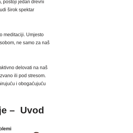
, postoji jedan drevni
udi širok spektar
o meditaciji. Umjesto
a sobom, ne samo za naš
ktivno delovati na naš
zvano ili pod stresom.
mirujuću i obogaćujuću
lje – Uvod
blemi