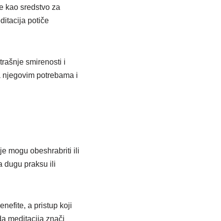
re kao sredstvo za
ditacija potiče
trašnje smirenosti i
a njegovim potrebama i
e mogu obeshrabriti ili
a dugu praksu ili
efite, a pristup koji
da meditacija znači