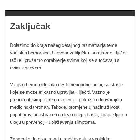
Zaključak
Dolazimo do kraja našeg detaljnog razmatranja teme
vanjskih hemoroida. U ovom zaključku, sumiramo ključne
tačke i pružamo ohrabrenje svima koji se suočavaju s
ovim izazovom.
Vanjski hemoroidi, iako često neugodni i bolni, su stanje
koje se može efikasno upravljati i liječiti. Važno je
prepoznati simptome na vrijeme i potražiti odgovarajući
medicinski tretman. Takođe, promjene u načinu života,
poput pravilne ishrane i redovnog vježbanja, igraju ključnu
ulogu u prevenciji i ublažavanju simptoma.
Zapamtite da niste sami u suočavanju s vanjskim