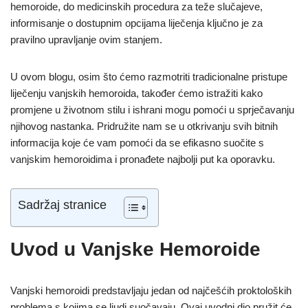
hemoroide, do medicinskih procedura za teže slučajeve,
informisanje o dostupnim opcijama liječenja ključno je za
pravilno upravljanje ovim stanjem.
U ovom blogu, osim što ćemo razmotriti tradicionalne pristupe
liječenju vanjskih hemoroida, također ćemo istražiti kako
promjene u životnom stilu i ishrani mogu pomoći u sprječavanju
njihovog nastanka. Pridružite nam se u otkrivanju svih bitnih
informacija koje će vam pomoći da se efikasno suočite s
vanjskim hemoroidima i pronađete najbolji put ka oporavku.
Sadržaj stranice
Uvod u Vanjske Hemoroide
Vanjski hemoroidi predstavljaju jedan od najčešćih proktoloških
problema s kojima se ljudi suočavaju. Ovaj uvodni dio pružit će