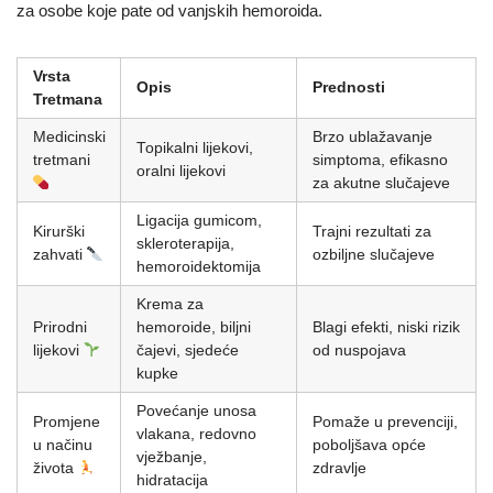
za osobe koje pate od vanjskih hemoroida.
Vrsta
Opis
Prednosti
Tretmana
Medicinski
Brzo ublažavanje
Topikalni lijekovi,
tretmani
simptoma, efikasno
oralni lijekovi
za akutne slučajeve
Ligacija gumicom,
Kirurški
Trajni rezultati za
skleroterapija,
zahvati
ozbiljne slučajeve
hemoroidektomija
Krema za
Prirodni
hemoroide, biljni
Blagi efekti, niski rizik
lijekovi
čajevi, sjedeće
od nuspojava
kupke
Povećanje unosa
Promjene
Pomaže u prevenciji,
vlakana, redovno
u načinu
poboljšava opće
vježbanje,
života
zdravlje
hidratacija