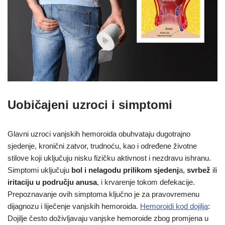
Uobičajeni uzroci i simptomi
Glavni uzroci vanjskih hemoroida obuhvataju dugotrajno
sjedenje, kronični zatvor, trudnoću, kao i određene životne
stilove koji uključuju nisku fizičku aktivnost i nezdravu ishranu.
Simptomi uključuju
bol i nelagodu prilikom sjedenj
a,
svrbež
ili
iritaciju
u području anusa
, i krvarenje tokom defekacije.
Prepoznavanje ovih simptoma ključno je za pravovremenu
dijagnozu i liječenje vanjskih hemoroida.
Hemoroidi kod dojilja
:
Dojilje često doživljavaju vanjske hemoroide zbog promjena u