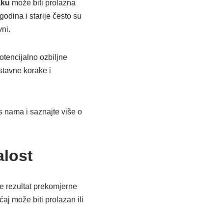
aku
može biti prolazna
godina i starije često su
ni.
otencijalno ozbiljne
stavne korake i
 s nama i saznajte više o
alost
je rezultat prekomjerne
ećaj može biti prolazan ili