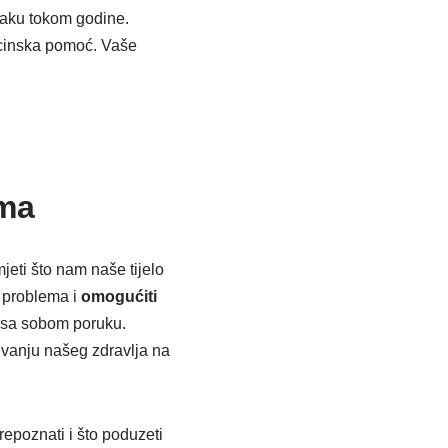
omaku tokom godine.
icinska pomoć. Vaše
oma
jeti što nam naše tijelo
h problema i
omogućiti
si sa sobom poruku.
vanju našeg zdravlja na
prepoznati i što poduzeti