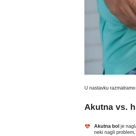
U nastavku razmatramo sp
Akutna vs. h
Akutna bol
je nagl
neki nagli problem, 