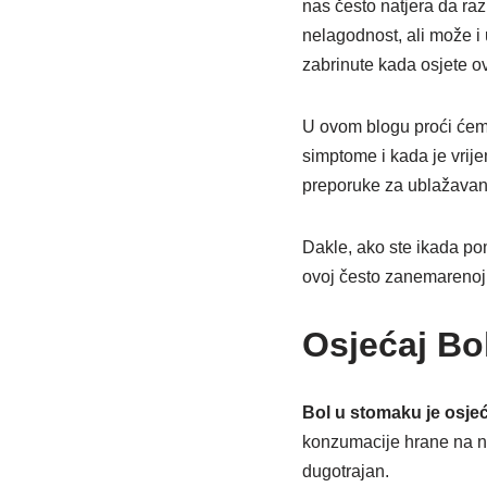
nas često natjera da ra
nelagodnost, ali može i 
zabrinute kada osjete ov
U ovom blogu proći će
simptome i kada je vrij
preporuke za ublažavanj
Dakle, ako ste ikada pom
ovoj često zanemarenoj, 
Osjećaj Bo
Bol u stomaku je osjeć
konzumacije hrane na ne
dugotrajan.