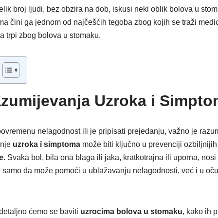
elik broj ljudi, bez obzira na dob, iskusi neki oblik bolova u st
a čini ga jednom od najčešćih tegoba zbog kojih se traži med
a trpi zbog bolova u stomaku.
zumijevanja Uzroka i Simpt
povremenu nelagodnost ili je pripisati prejedanju, važno je razum
anje
uzroka i simptoma
može biti ključno u prevenciji ozbiljniji
e
. Svaka bol, bila ona blaga ili jaka, kratkotrajna ili uporna, no
samo da može pomoći u ublažavanju nelagodnosti, već i u oču
detaljno ćemo se baviti
uzrocima bolova u stomaku
, kako ih 