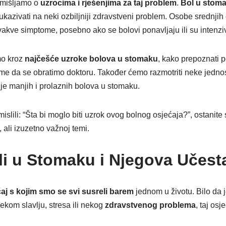
zmišljamo o
uzrocima i rješenjima za taj problem
.
Bol
u
stom
ukazivati na neki ozbiljniji zdravstveni problem. Osobe srednjih 
akve simptome, posebno ako se bolovi ponavljaju ili su intenziv
mo kroz
najčešće uzroke bolova u stomaku
, kako prepoznati p
eme da se obratimo doktoru. Također ćemo razmotriti neke jedno
e manjih i prolaznih bolova u stomaku.
islili: “Šta bi moglo biti uzrok ovog bolnog osjećaja?”, ostanite
ali izuzetno važnoj temi.
li u Stomaku i Njegova Učest
aj s kojim smo se svi susreli barem
jednom u životu. Bilo da 
kom slavlju, stresa ili nekog
zdravstvenog problema
, taj osj