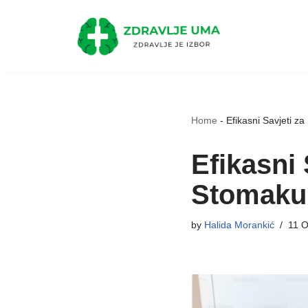
Skip
to
content
Home
-
Efikasni Savjeti z
Efikasni
Stomaku
by
Halida Morankić
11 O