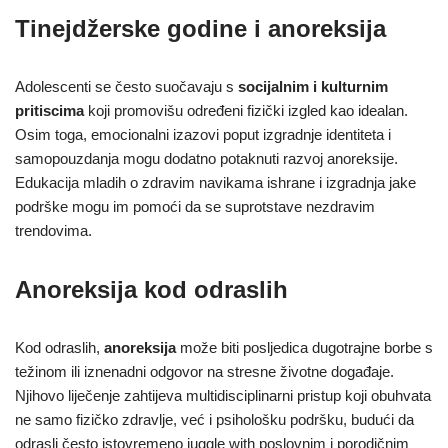
Tinejdžerske godine i anoreksija
Adolescenti se često suočavaju s
socijalnim i kulturnim
pritiscima
koji promovišu određeni fizički izgled kao idealan.
Osim toga, emocionalni izazovi poput izgradnje identiteta i
samopouzdanja mogu dodatno potaknuti razvoj anoreksije.
Edukacija mladih o zdravim navikama ishrane i izgradnja jake
podrške mogu im pomoći da se suprotstave nezdravim
trendovima.
Anoreksija kod odraslih
Kod odraslih,
anoreksija
može biti posljedica dugotrajne borbe s
težinom ili iznenadni odgovor na stresne životne događaje.
Njihovo liječenje zahtijeva multidisciplinarni pristup koji obuhvata
ne samo fizičko zdravlje, već i psihološku podršku, budući da
odrasli često istovremeno juggle with poslovnim i porodičnim