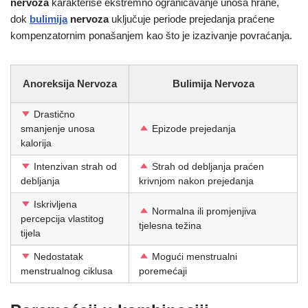
nervoza
karakteriše ekstremno ograničavanje unosa hrane,
dok
bulimija
nervoza
uključuje periode prejedanja praćene
kompenzatornim ponašanjem kao što je izazivanje povraćanja.
Anoreksija Nervoza
Bulimija Nervoza
Drastično
smanjenje unosa
Epizode prejedanja
kalorija
Intenzivan strah od
Strah od debljanja praćen
debljanja
krivnjom nakon prejedanja
Iskrivljena
Normalna ili promjenjiva
percepcija vlastitog
tjelesna težina
tijela
Nedostatak
Mogući menstrualni
menstrualnog ciklusa
poremećaji