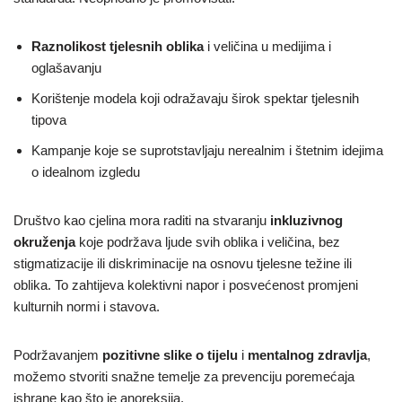
Raznolikost tjelesnih oblika
i veličina u medijima i
oglašavanju
Korištenje modela koji odražavaju širok spektar tjelesnih
tipova
Kampanje koje se suprotstavljaju nerealnim i štetnim idejima
o idealnom izgledu
Društvo kao cjelina mora raditi na stvaranju
inkluzivnog
okruženja
koje podržava ljude svih oblika i veličina, bez
stigmatizacije ili diskriminacije na osnovu tjelesne težine ili
oblika. To zahtijeva kolektivni napor i posvećenost promjeni
kulturnih normi i stavova.
Podržavanjem
pozitivne slike o tijelu
i
mentalnog zdravlja
,
možemo stvoriti snažne temelje za prevenciju poremećaja
ishrane kao što je anoreksija.