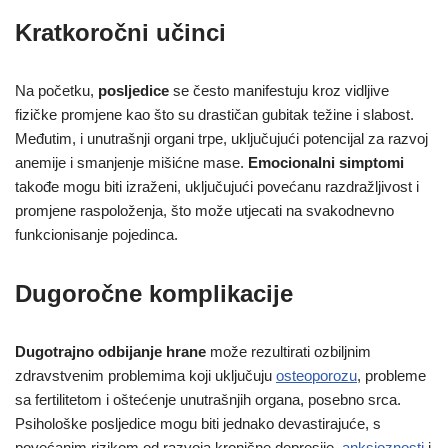
Kratkoročni učinci
Na početku,
posljedice
se često manifestuju kroz vidljive
fizičke promjene kao što su drastičan gubitak težine i slabost.
Međutim, i unutrašnji organi trpe, uključujući potencijal za razvoj
anemije i smanjenje mišićne mase.
Emocionalni simptomi
takođe mogu biti izraženi, uključujući povećanu razdražljivost i
promjene raspoloženja, što može utjecati na svakodnevno
funkcionisanje pojedinca.
Dugoročne komplikacije
Dugotrajno odbijanje hrane
može rezultirati ozbiljnim
zdravstvenim problemima koji uključuju
osteoporozu
, probleme
sa fertilitetom i oštećenje unutrašnjih organa, posebno srca.
Psihološke posljedice mogu biti jednako devastirajuće, s
povećanim rizikom od razvoja kronične depresije,
anksioznosti
i