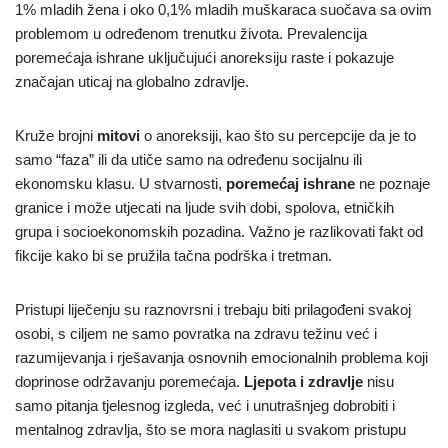
1% mladih žena i oko 0,1% mladih muškaraca suočava sa ovim
problemom u određenom trenutku života. Prevalencija
poremećaja ishrane uključujući anoreksiju raste i pokazuje
značajan uticaj na globalno zdravlje.
Kruže brojni
mitovi
o anoreksiji, kao što su percepcije da je to
samo “faza” ili da utiče samo na određenu socijalnu ili
ekonomsku klasu. U stvarnosti,
poremećaj ishrane
ne poznaje
granice i može utjecati na ljude svih dobi, spolova, etničkih
grupa i socioekonomskih pozadina. Važno je razlikovati fakt od
fikcije kako bi se pružila tačna podrška i tretman.
Pristupi liječenju su raznovrsni i trebaju biti prilagođeni svakoj
osobi, s ciljem ne samo povratka na zdravu težinu već i
razumijevanja i rješavanja osnovnih emocionalnih problema koji
doprinose održavanju poremećaja.
Ljepota i zdravlje
nisu
samo pitanja tjelesnog izgleda, već i unutrašnjeg dobrobiti i
mentalnog zdravlja, što se mora naglasiti u svakom pristupu