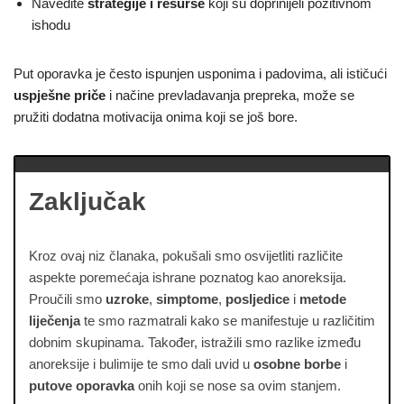
Navedite
strategije i resurse
koji su doprinijeli pozitivnom
ishodu
Put oporavka je često ispunjen usponima i padovima, ali ističući
uspješne priče
i načine prevladavanja prepreka, može se
pružiti dodatna motivacija onima koji se još bore.
Zaključak
Kroz ovaj niz članaka, pokušali smo osvijetliti različite
aspekte poremećaja ishrane poznatog kao anoreksija.
Proučili smo
uzroke
,
simptome
,
posljedice
i
metode
liječenja
te smo razmatrali kako se manifestuje u različitim
dobnim skupinama. Također, istražili smo razlike između
anoreksije i bulimije te smo dali uvid u
osobne borbe
i
putove oporavka
onih koji se nose sa ovim stanjem.