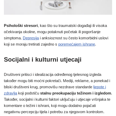
Psihološki stresori
, kao što su traumatski događaji ili visoka
očekivanja okoline, mogu potaknuti početak ili pogoršanje
simptoma.
Depresija
i anksioznost su često komorbidni uslovi
koji se moraju tretirati zajedno s
poremećajem ishrane
.
Socijalni i kulturni utjecaji
Društveni pritisci i idealizacija određenog tjelesnog izgleda
također mogu biti moćni pokretači. Mediji, reklame, a ponekad i
bliski društveni krug, promovišu nezdrave standarde
ljepote i
zdravlja
koji podstiču
stalnu preokupaciju težinom i izgledom
.
Također, socijalni i kulturni faktori uključuju i utjecaje vršnjaka te
komentare o težini i ishrani, koji mogu dodatno pojačati
negativnu percepciju tijela i potrebu za njegovom kontrolom.