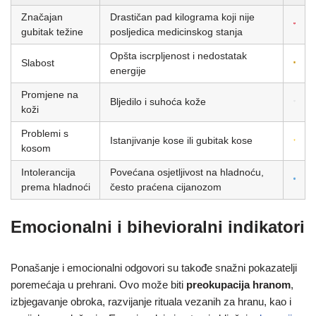
Značajan
Drastičan pad kilograma koji nije
gubitak težine
posljedica medicinskog stanja
Opšta iscrpljenost i nedostatak
Slabost
energije
Promjene na
Bljedilo i suhoća kože
koži
Problemi s
Istanjivanje kose ili gubitak kose
kosom
Intolerancija
Povećana osjetljivost na hladnoću,
prema hladnoći
često praćena cijanozom
Emocionalni i bihevioralni indikatori
Ponašanje i emocionalni odgovori su takođe snažni pokazatelji
poremećaja u prehrani. Ovo može biti
preokupacija hranom
,
izbjegavanje obroka, razvijanje rituala vezanih za hranu, kao i