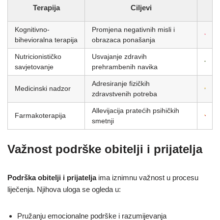
Terapija
Ciljevi
Kognitivno-
Promjena negativnih misli i
bihevioralna terapija
obrazaca ponašanja
Nutricionističko
Usvajanje zdravih
savjetovanje
prehrambenih navika
Adresiranje fizičkih
Medicinski nadzor
zdravstvenih potreba
Allevijacija pratećih psihičkih
Farmakoterapija
smetnji
Važnost podrške obitelji i prijatelja
Podrška obitelji i prijatelja
ima iznimnu važnost u procesu
liječenja. Njihova uloga se ogleda u:
Pružanju emocionalne podrške i razumijevanja